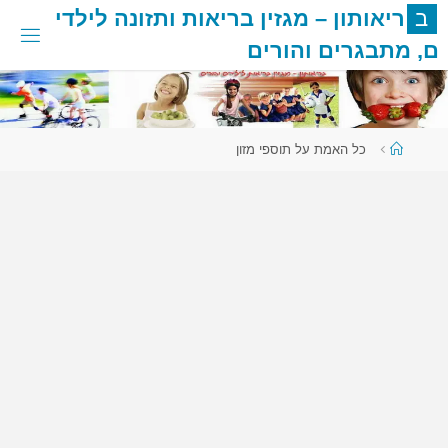
לגו
ב
ר
י
א
ו
ת
ו
ן
–
מ
ג
ז
י
ן
ב
ר
י
א
ו
ת
ו
ת
ז
ו
נ
ה
ל
י
ל
ד
י
תוכן
ם
,
מ
ת
ב
ג
ר
י
ם
ו
ה
ו
ר
י
ם
עמוד
כל האמת על תוספי מזון
ראשי