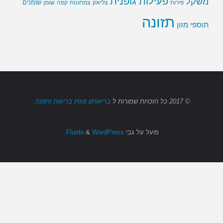
פעילות גופנית
משקל
שומנים
שומן
פירות
צליאק
צמחונות
קפה
תזונה
תוספי מזון
© 2017
כל הזכויות שמורות
ל
בריאותון מגזין בריאות ותזונה.
פועל על גבי
Fluida
WordPress.
&