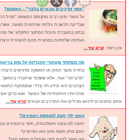
"עשוי מרכיבים טבעיים בלבד" – האמנם?
על מוצרי מזון רבים מתנוסס המשפט "מכיל רכי
שבדיקה חדשנית גילתה שהתווית מטעה. עשרות
נבחנו במעבדת מינהל המחקר החקלאי של מכון ו
העלתה שלפחות במחצית מהם להצהרת היצרני
אין כיסוי.
קרא עוד…
מה מסתתר מאחורי ההכרזות על מזון בריאות
בחזית מוצר המזון או המשקה מדגישים היצרנים 
"פרוביוטי" ועוד, אלא ששכפי שיתברר בהמשך, 
הצרכנים הוא מידע חד-צדדי שמספקת התעשייה 
ואיכויותיו התזונתיות של המוצר. אנא בדקו אם
אתם מתכוונים לרכוש מכילים את המרכיבים הבאים
קרא עוד…
האם ילדי זקוק לתוספת ויטמינים?
תזונה לא נכונה והשלכותיה
,
חסר בויטמינים ובמ
האם מתן תוסף מזון הוא הפיתרון?
מה חשוב לדעת לפני שנוטלים תוסף מזון?