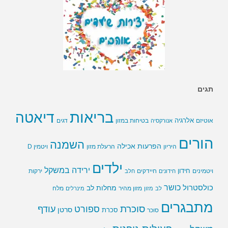
תגים
בריאות
דיאטה
אלרגיה
בטיחות במזון
אוטיזם
אנורקסיה
דגים
הורים
השמנה
הפרעות אכילה
ויטמין D
היריון
הרעלת מזון
ילדים
ירידה במשקל
חידון
חיידקים
ירקות
ויטמינים
חידונים
חלב
כושר
כולסטרול
מחלות לב
לב
מזון
מזון מהיר
מינרלים
מלח
מתבגרים
סוכרת
ספורט
עודף
סרטן
סוכר
סכרת