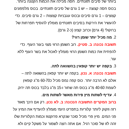
ביותר של סיבים תזונתיים. חסה מכילה את הכמות הקטנה ביותר.
בכוס חסה קצוצה – יש 1 גרם של סיבים תזונתיים. בכוס מלפפונים
קצוצים – 1 גרם סיבים ובכוס עגבניות קצוצות – 2 גרם סיבים. כדי
להעשיר את הירקות בסיבים תזונתיים מומלץ להוסיף תפרחות של
ברוקולי (4 גרם) וכרוב קצוץ (כ-2 גרם).
2.
מה מכיל יותר שומן רווי?
תשובה נכונה: ב. סטיק.
רוב השומן הרווי מצוי בעור העוף. כדי
להפחית את כמות השומן הרווי מומלץ לאכול את בשר העוף ללא
עור.
3.
בקפה יש יותר קופאין בהשוואה לתה.
תשובה נכונה: א. נכון.
בקפה יש יותר קפאין בהשוואה לתה –
אולם לא הרבה יותר. כוס קפה נמס מכיל כ60-70 מ"ג קופאין
לעומת 40-60 מ"ג בכוס תה שחור ו-15 מ"ג בלבד בכוס תה ירוק.
4.
עדיף לשתות מיץ פירות מאשר לשתות מים.
ברוב המקרים התשובה הנכונה: ב. לא נכון.
רק אם הינך מאוד
רזה וזקוק ליותר קלוריות בתפריט היומי מומלץ להעדיף את המיץ על
פני המים. מיץ פרי מכיל סוכר שנקרא פרוקטוז וכמות הקלוריות שלו
זהה לזו של סוכר רגיל. אם אתה רוצה לשמור על משקל קיים ולא