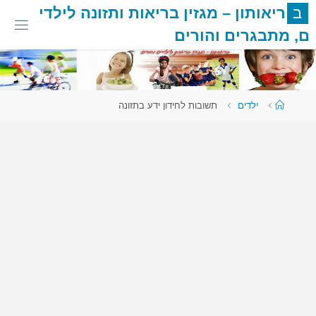
לגו
ב
ר
י
א
ו
ת
ו
ן
–
מ
ג
ז
י
ן
ב
ר
י
א
ו
ת
ו
ת
ז
ו
נ
ה
ל
י
ל
ד
י
תוכן
ם
,
מ
ת
ב
ג
ר
י
ם
ו
ה
ו
ר
י
ם
עמוד
ילדים
תשובות לחידון ידע בתזונה
ראשי