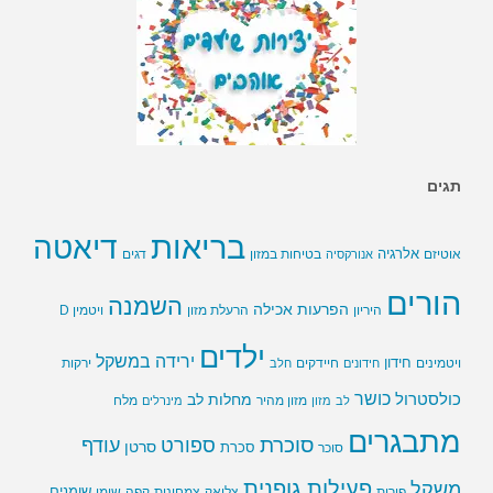
תגים
בריאות
דיאטה
אלרגיה
בטיחות במזון
אוטיזם
אנורקסיה
דגים
הורים
השמנה
הפרעות אכילה
ויטמין D
היריון
הרעלת מזון
ילדים
ירידה במשקל
חידון
חיידקים
ירקות
ויטמינים
חידונים
חלב
כושר
כולסטרול
מחלות לב
לב
מזון
מזון מהיר
מינרלים
מלח
מתבגרים
סוכרת
ספורט
עודף
סרטן
סוכר
סכרת
פעילות גופנית
משקל
שומנים
שומן
פירות
צליאק
צמחונות
קפה