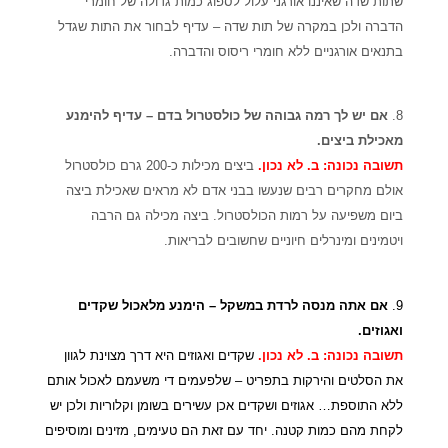
שתות שדה שאיננו אורגני עלול לספוג כמות גדולה של חומרי
הדברה ולכן במקרה של תות שדה – עדיף לבחור את התות שגדל
בתנאים אורגניים ללא חומרי ריסוס והדברה.
8.
אם יש לך רמה גבוהה של כולסטרול בדם – עדיף להימנע
מאכילת ביצים.
תשובה נכונה: ב. לא נכון.
ביצים מכילות כ-200 גרם כולסטרול
אולם מחקרים רבים שנעשו בבני אדם לא מראים שאכילת ביצה
ביום משפיעה על רמות הכולסטרול. ביצה מכילה גם הרבה
ויטמינים ומינרלים חיוניים שחשובים לבריאות.
9.
אם אתה מנסה לרדת במשקל – הימנע מלאכול שקדים
ואגוזים.
תשובה נכונה: ב. לא נכון.
שקדים ואגוזים היא דרך מצוינת לגוון
את הסלטים והירקות בתפריט – שלפעמים די משעמם לאכול אותם
ללא התוספת… אגוזים ושקדים אכן עשירים בשומן וקלוריות ולכן יש
לקחת מהם כמות קטנה. יחד עם זאת הם טעימים, מזינים ומוסיפים