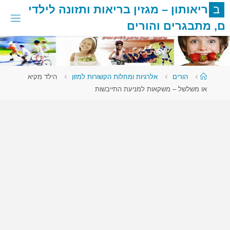
לגו
ב
ר
י
א
ו
ת
ו
ן
–
מ
ג
ז
י
ן
ב
ר
י
א
ו
ת
ו
ת
ז
ו
נ
ה
ל
י
ל
ד
י
תוכן
ם
,
מ
ת
ב
ג
ר
י
ם
ו
ה
ו
ר
י
ם
עמוד
הורים
אלרגיות ומחלות הקשורות למזון
הילד מקיא
ראשי
או משלשל – משקאות למניעת התייבשות