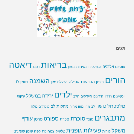
תגים
בריאות
דיאטה
אלרגיה
בטיחות במזון
אוטיזם
אנורקסיה
דגים
הורים
השמנה
הפרעות אכילה
ויטמין D
היריון
הרעלת מזון
ילדים
ירידה במשקל
חידון
חיידקים
ירקות
ויטמינים
חידונים
חלב
כושר
כולסטרול
מחלות לב
לב
מזון
מזון מהיר
מינרלים
מלח
מתבגרים
סוכרת
ספורט
עודף
סרטן
סוכר
סכרת
פעילות גופנית
משקל
שומנים
שומן
פירות
צליאק
צמחונות
קפה