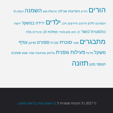
הורים
השמנה
הפרעות אכילה
ויטמין D
היריון
הרעלת מזון
ילדים
ירידה במשקל
חידון
חיידקים
ירקות
ויטמינים
חידונים
חלב
כושר
כולסטרול
מחלות לב
לב
מזון
מזון מהיר
מינרלים
מלח
מתבגרים
סוכרת
ספורט
עודף
סרטן
סוכר
סכרת
פעילות גופנית
משקל
שומנים
שומן
פירות
צליאק
צמחונות
קפה
תזונה
תוספי מזון
© 2017
כל הזכויות שמורות
ל
בריאותון מגזין בריאות ותזונה.