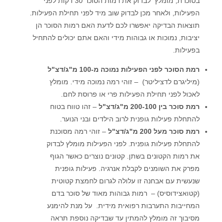
בסוכרת, מומלץ לבדוק את רמות הסוכר 30 דקות לפני
הפעילות, ולאחר מכן לבדוק שוב מיד לפני תחילת הפעילות.
תוצאות הבדיקה יאפשרו לכם לדעת האם רמות הסוכר הן
יציבות, נמוכות או גבוהות מידי והאם אתם יכולים להתחיל
בפעילות.
רמת הסוכר לפני הפעילות נמוכה מ-100 מ"ג/דצ"ל
(מיליגרם לדציליטר) – זוהי רמה נמוכה מידי. מומלץ
לאכול לפני תחילת הפעילות פרי או פרוסת לחם.
רמת סוכר בין 200-100 מ"ג/דצ"ל
– זהו טווח בטוח
להתחלת פעילות גופנית לרוב הילדים ובני הנוער.
רמת סוכר מעל 200 מ"ג/דצ"ל
– זוהי רמה מסוכנת
להתחלת פעילות גופנית. לפני הפעילות מומלץ לבדוק
את רמות הקטונים בשתן. קטונים נוצרים כאשר הגוף
מפרק את השומנים לקבלת אנרגיה. פעילות גופנית
שנעשית עם אבחנה זו עלולה לגרום לחמצת קטוטית
(קטואצידוסיס) – רמות גבוהות מאוד של סוכר בדם
המחייבות התערבות רפואית מידית. על מנת להימנע
מסיבוך זה מומלץ להמתין עד שבדיקה נוספת תראה