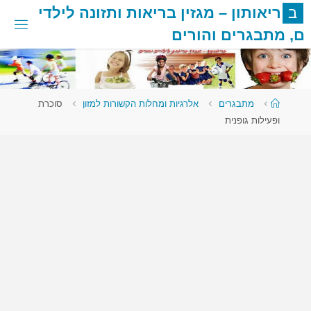
לגו
ב
ר
י
א
ו
ת
ו
ן
–
מ
ג
ז
י
ן
ב
ר
י
א
ו
ת
ו
ת
ז
ו
נ
ה
ל
י
ל
ד
י
תוכן
ם
,
מ
ת
ב
ג
ר
י
ם
ו
ה
ו
ר
י
ם
עמוד
מתבגרים
אלרגיות ומחלות הקשורות למזון
סוכרת
ראשי
ופעילות גופנית