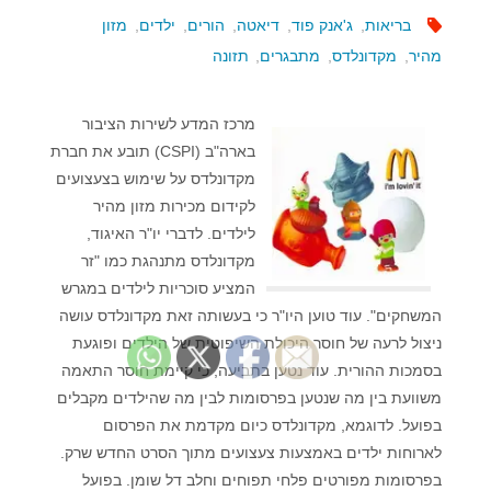
בריאות
,
ג'אנק פוד
,
דיאטה
,
הורים
,
ילדים
,
מזון
מהיר
,
מקדונלדס
,
מתבגרים
,
תזונה
מרכז המדע לשירות הציבור
בארה"ב (CSPI) תובע את חברת
מקדונלדס על שימוש בצעצועים
לקידום מכירות מזון מהיר
לילדים. לדברי יו"ר האיגוד,
מקדונלדס מתנהגת כמו "זר
המציע סוכריות לילדים במגרש
המשחקים". עוד טוען היו"ר כי בעשותה זאת מקדונלדס עושה
ניצול לרעה של חוסר היכולת השיפוטית של הילדים ופוגעת
בסמכות ההורית. עוד נטען בתביעה, כי קיימת חוסר התאמה
משוועת בין מה שנטען בפרסומות לבין מה שהילדים מקבלים
בפועל. לדוגמא, מקדונלדס כיום מקדמת את הפרסום
לארוחות ילדים באמצעות צעצועים מתוך הסרט החדש שרק.
בפרסומות מפורטים פלחי תפוחים וחלב דל שומן. בפועל