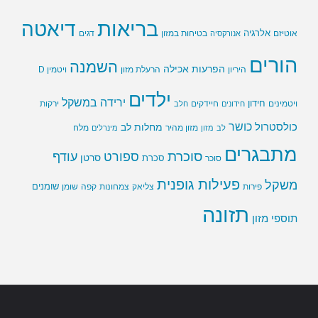
בריאות
דיאטה
אלרגיה
בטיחות במזון
אוטיזם
אנורקסיה
דגים
הורים
השמנה
הפרעות אכילה
ויטמין D
היריון
הרעלת מזון
ילדים
ירידה במשקל
חידון
חיידקים
ירקות
ויטמינים
חידונים
חלב
כושר
כולסטרול
מחלות לב
לב
מזון
מזון מהיר
מינרלים
מלח
מתבגרים
סוכרת
ספורט
עודף
סרטן
סוכר
סכרת
פעילות גופנית
משקל
שומנים
שומן
פירות
צליאק
צמחונות
קפה
תזונה
תוספי מזון