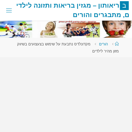
לגו
ב
ר
י
א
ו
ת
ו
ן
–
מ
ג
ז
י
ן
ב
ר
י
א
ו
ת
ו
ת
ז
ו
נ
ה
ל
י
ל
ד
י
תוכן
ם
,
מ
ת
ב
ג
ר
י
ם
ו
ה
ו
ר
י
ם
עמוד
הורים
מקדונלדס נתבעת על שימוש בצעצועים בשיווק
ראשי
מזון מהיר לילדים