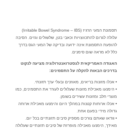
תסמונת המעי הרגיז (Irritable Bowel Syndrome – IBS)
עלולה לגרום להתכווצויות וכאבי בטן, שלשולים וגזים. הסיבה
להופעת התסמונת אינה ידועה ובדיקה של המעי הגס בדרך
כלל לא מראה שום סימנים.
האגודה האמריקאית לגסטרואנטרולוגיה מציעה לנקוט
בדרכים הבאות להקלה על התסמינים:
•
אכלו מזונות בריאים, מאוזנים ובעלי ערך תזונתי.
•
הימנעו מאכילת מזונות שעלולים לעורר את התסמינים, כמו
מוצרי חלב ומזונות עשירים בשומן.
•
אכלו ארוחות קטנות במהלך היום והימנעו מאכילת ארוחה
גדולה מידי בפעם אחת.
• ו
ודאו שאתם צורכים מספיק סיבים תזונתיים בכל יום.
מאידך, הימנעו מאכילה מופרזת של סיבים תזונתיים שעלולה