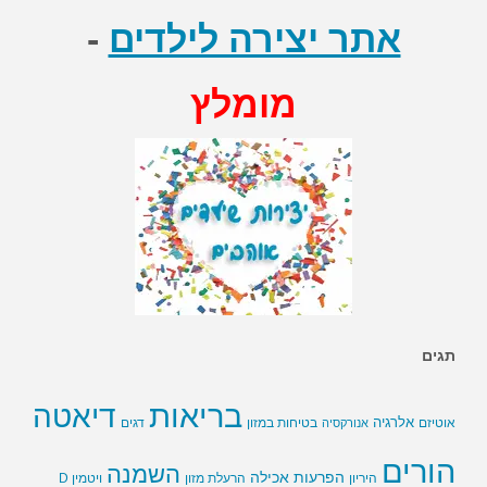
אתר יצירה לילדים
-
מומלץ
תגים
בריאות
דיאטה
אלרגיה
בטיחות במזון
אוטיזם
אנורקסיה
דגים
הורים
השמנה
הפרעות אכילה
ויטמין D
היריון
הרעלת מזון