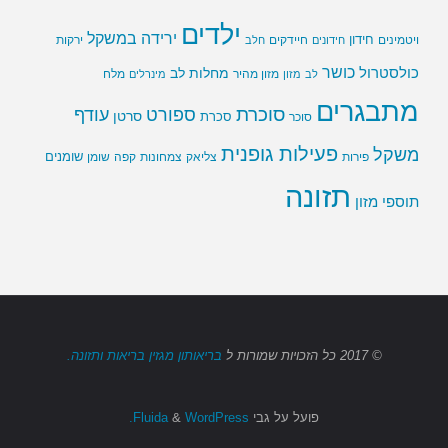
ילדים
ירידה במשקל
חידון
חיידקים
ירקות
ויטמינים
חידונים
חלב
כושר
כולסטרול
מחלות לב
לב
מזון
מזון מהיר
מינרלים
מלח
מתבגרים
סוכרת
ספורט
עודף
סרטן
סוכר
סכרת
פעילות גופנית
משקל
שומנים
שומן
פירות
צליאק
צמחונות
קפה
תזונה
תוספי מזון
© 2017
כל הזכויות שמורות
ל
בריאותון מגזין בריאות ותזונה.
פועל על גבי
Fluida
WordPress.
&