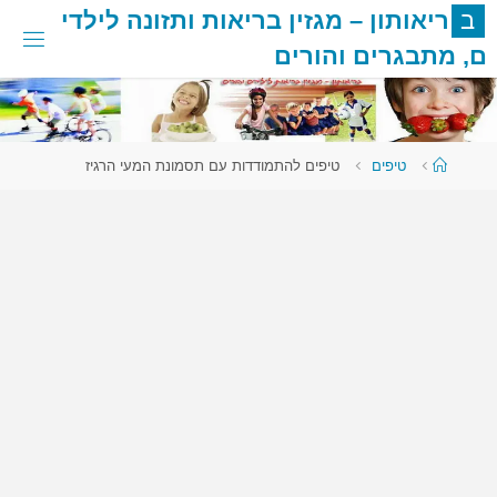
לגו
ב
ר
י
א
ו
ת
ו
ן
–
מ
ג
ז
י
ן
ב
ר
י
א
ו
ת
ו
ת
ז
ו
נ
ה
ל
י
ל
ד
י
תוכן
ם
,
מ
ת
ב
ג
ר
י
ם
ו
ה
ו
ר
י
ם
עמוד
טיפים
טיפים להתמודדות עם תסמונת המעי הרגיז
ראשי