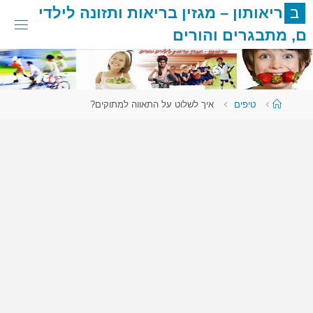
לגו
ב
ר
י
א
ו
ת
ו
ן
–
מ
ג
ז
י
ן
ב
ר
י
א
ו
ת
ו
ת
ז
ו
נ
ה
ל
י
ל
ד
י
תוכן
ם
,
מ
ת
ב
ג
ר
י
ם
ו
ה
ו
ר
י
ם
עמוד
טיפים
איך לשלוט על התאווה למתוקים?
ראשי