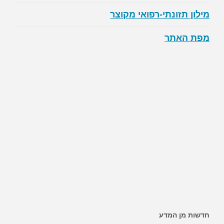
מילון תזונתי-רפואי מקוצר
מפת האתר
חדשות מן המדע
~ האם ממתיקים מלאכותיים מגבירים את הסיכון לסוכרת?