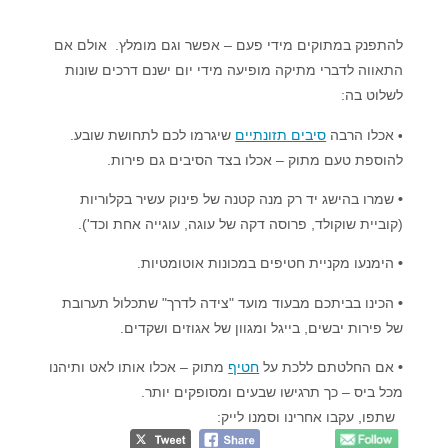
להתפנק במתוקים מידי פעם – אפשר וגם מומלץ. אולם אם
התאווה לדברי מתיקה מופיעה מידי יום ישנם דרכים שונות
לשלוט בה:
אכלו הרבה
סיבים תזונתיים
שיגרמו לכם לתחושת שובע.
•
להוספת טעם מתוק – אכלו בצד הסיבים גם פירות.
•
שמרו בהישג יד רק מנה קטנה של פינוק עשיר בקלוריות
(קוביית שוקולד, פרוסה דקה של עוגה, עוגייה אחת וכד').
•
הימנעו מקניית חטיפים במכונות אוטומטיות.
•
הכינו בביתכם מבעוד מועד "צידה לדרך" שתכלול תערובת
של פירות יבשים, בייגל ומגוון של אגוזים ושקדים.
•
אם החלטתם ללכת על
חטיף
מתוק – אכלו אותו לאט ותיהנו
מכל ביס – כך תרגישו שבעים ומסופקים יותר.
שתפו, עקבו אחרינו וסמנו לייק: