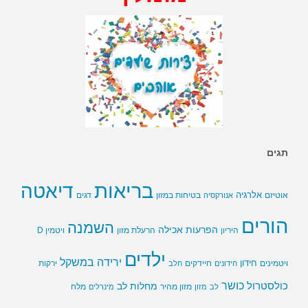
תגים
בריאות
דיאטה
אלרגיה
בטיחות במזון
אוטיזם
אנורקסיה
דגים
הורים
השמנה
הפרעות אכילה
ויטמין D
היריון
הרעלת מזון
ילדים
ירידה במשקל
חידון
חיידקים
ירקות
ויטמינים
חידונים
חלב
כושר
כולסטרול
מחלות לב
לב
מזון
מזון מהיר
מינרלים
מלח