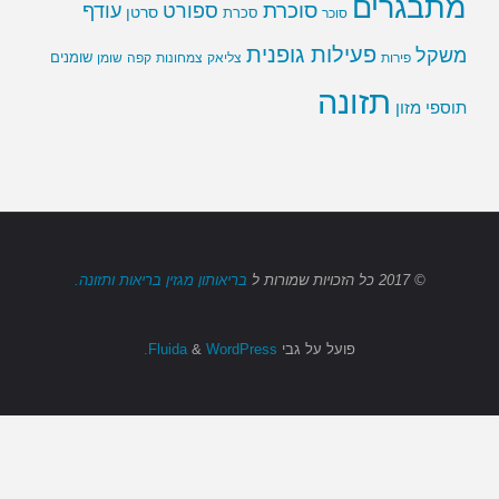
מתבגרים
סוכרת
ספורט
עודף
סרטן
סוכר
סכרת
פעילות גופנית
משקל
שומנים
שומן
פירות
צליאק
צמחונות
קפה
תזונה
תוספי מזון
© 2017
כל הזכויות שמורות
ל
בריאותון מגזין בריאות ותזונה.
פועל על גבי
Fluida
WordPress.
&