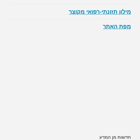
מילון תזונתי-רפואי מקוצר
מפת האתר
~ האם ממתיקים מלאכותיים מגבירים את הסיכון לסוכרת?
חדשות מן המדע