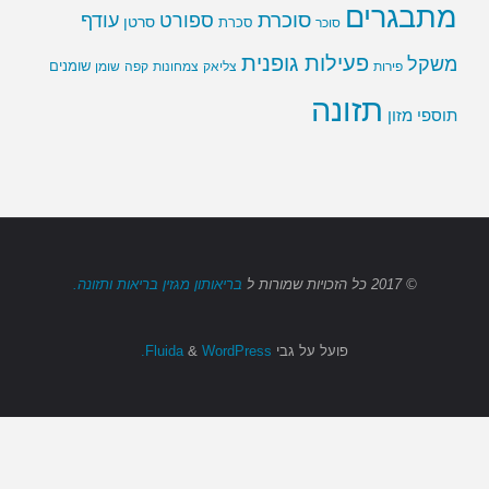
מתבגרים
סוכרת
ספורט
עודף
סרטן
סוכר
סכרת
פעילות גופנית
משקל
שומנים
שומן
פירות
צליאק
צמחונות
קפה
תזונה
תוספי מזון
© 2017
כל הזכויות שמורות
ל
בריאותון מגזין בריאות ותזונה.
פועל על גבי
Fluida
WordPress.
&