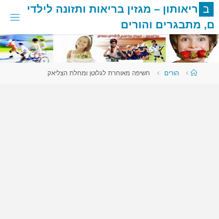
לגו
ב
ר
י
א
ו
ת
ו
ן
–
מ
ג
ז
י
ן
ב
ר
י
א
ו
ת
ו
ת
ז
ו
נ
ה
ל
י
ל
ד
י
תוכן
ם
,
מ
ת
ב
ג
ר
י
ם
ו
ה
ו
ר
י
ם
עמוד
הורים
חשיפה מאוחרת לגלוטן ומחלת הצליאק
ראשי