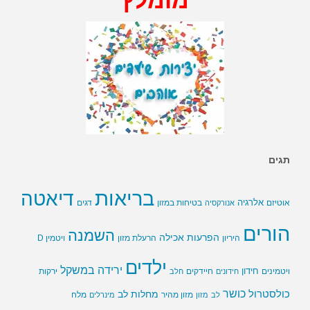
מומלץ
תגים
בריאות
דיאטה
אלרגיה
בטיחות במזון
אוטיזם
אנורקסיה
דגים
הורים
השמנה
הפרעות אכילה
ויטמין D
היריון
הרעלת מזון
ילדים
ירידה במשקל
חידון
חיידקים
ירקות
ויטמינים
חידונים
חלב
כושר
כולסטרול
מחלות לב
לב
מזון
מזון מהיר
מינרלים
מלח