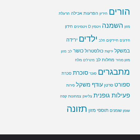
הורים
הפרעות אכילה
היריון
הרעלת
השמנה
חידון
ויטמין D
מזון
ויטמינים
ילדים
ירידה
חיידקים
חידונים
חלב
במשקל
כושר
כולסטרול
ירקות
לב
מזון
מחלות לב
מזון מהיר
מינרלים
מלח
מתבגרים
סוכרת
סוכר
סכרת
ספורט
עודף משקל
סרטן
פירות
פעילות גופנית
צליאק
צמחונות
קפה
תזונה
תוספי מזון
שומנים
שומן