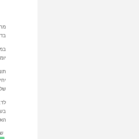
מחק
בדם
יומ
תוצ
של 
לדב
האו
שת