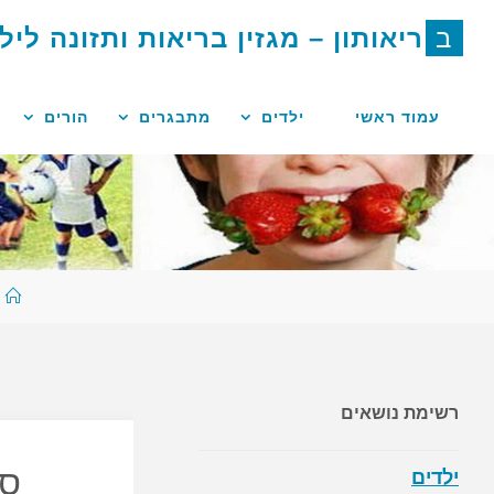
לגו
ב
ר
י
א
ו
ת
ו
ן
–
מ
ג
ז
י
ן
ב
ר
י
א
ו
ת
ו
ת
ז
ו
נ
ה
ל
י
ל
תוכן
עמוד ראשי
ילדים
מתבגרים
הורים
ע
ר
רשימת נושאים
סו
ילדים