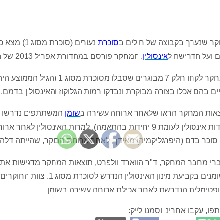
ר שנערך בקבוצה של חולים ב
סוכרת
נעורים (סו
 ועל הדרישה ל
אינסולין
. המחקר פורסם במהדורת אפריל 2013 של הירחון
יים בהם אכלו בצורה מבוקרת ונבדקו רמות הגלוקוז והאינסולין בדמם.
אות המחקר הראו שלאחר ארוחה עשירה ב
שומן
יחידות אינסולין לעומת 9 יחידות בהתאמה). למרות האינס
סוכר בדם (היפרגליקמיה) מאידך, לאחר ארוחת הבוקר, שהייתה דלה ב
רי מחבר המחקר, ד"ר הווארד וולפרט, תוצאות המחקר מדגישות א
בשומנים בקביעת מינון האינ
פטימלית הנדרשת לאחר אכילת ארוחה עשירה בשומן.
פו, עקבו אחרינו וסמנו לייק: