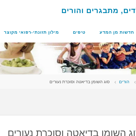
ד
י
ם
,
מ
ת
ב
ג
ר
י
ם
ו
ה
ו
ר
י
ם
חדשות מן המדע
טיפים
מילון תזונתי-רפואי מקוצר
מוד
הורים
סוג השומן בדיאטה וסוכרת נעורים
אשי
ג השומן בדיאטה וסוכרת נעורים