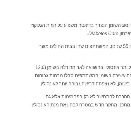
כרת מסוג 1) מצא כי סוג השומן הנצרך בדיאטה משפיע על רמות הגלוקוז
.
Diabetes Care
במחקר לקחו חלק 7 מבוגרים שסבלו מסוכרת מסוג 1 (הגיל הממוצע היה 55 שנים). המשתתפים שהו בבית החולים משך
המשתתפים נדרשו ליותר אינסולין בהשוואה לארוחה דלה בשומן (12.6
ולין לאחר ארוחה עשירה בשומן המשתתפים סבלו מרמות גבוהות
שומן, לא נצפתה דרישה גבוהה יותר לאינסולין.
ת ההכרח להתחשב לא רק בפחמימות אלא גם
סולין הנדרש לסוכרת מסוג 1. צוות החוקרים מתכנן מחקר חדש במטרה לבחון את מנת האינסולין