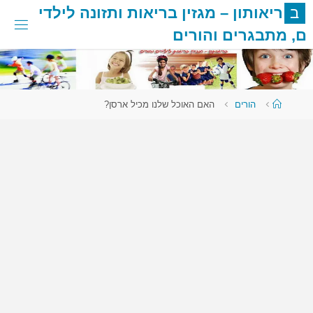
לגו
ב
ר
י
א
ו
ת
ו
ן
–
מ
ג
ז
י
ן
ב
ר
י
א
ו
ת
ו
ת
ז
ו
נ
ה
ל
י
ל
ד
י
תוכן
ם
,
מ
ת
ב
ג
ר
י
ם
ו
ה
ו
ר
י
ם
עמוד
הורים
האם האוכל שלנו מכיל ארסן?
ראשי