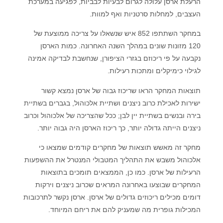
הרעלת ארסן עלולה לגרום לבעיות לבביות, לפגיעה במערכת
העצבים, למחלות סרטניות ואף למוות.
במחקר השתתפו 852 איש שנשאלו על צריכה ממוצעת של
120 מזונות שונים במהלך השנה האחרונה. כמות הארסן
נקבעה על פי ריכוזם בגזרי הציפורן, שנחשבת לבדיקה אמינה
לגילוי כימיקלים ומתכות רעילות.
תוצאות המחקר הראו שריכוז גבוה של ארסן נמצא קשור
ישירות לאכילת כרוב ניצנים ושתיית אלכוהול, בגברים בשתיית
בירה ובנשים בשתיית יין לבן; ככל שהצריכה של אלכוהול וכרוב
ניצנים הייתה גדולה יותר, כך ריכוז הארסן היה גבוה יותר.
מחקר זה מאשש תוצאות של מחקרים קודמים שמצאו כי
אלכוהול משבש את התהליך המטבולי המנטרל את ההשפעות
הרעילות של ארסן. כמו כן, הממצאים תומכים בתוצאות
המחקרים שבוצעו באחרונה המראים שכרוב ניצנים וירקות
דומים מכילים ריכוזים גדולים של ארסן. ארסן נקשר לתרכובות
המכילות גופרית מה שמעניק להם את ריחם המיוחד.