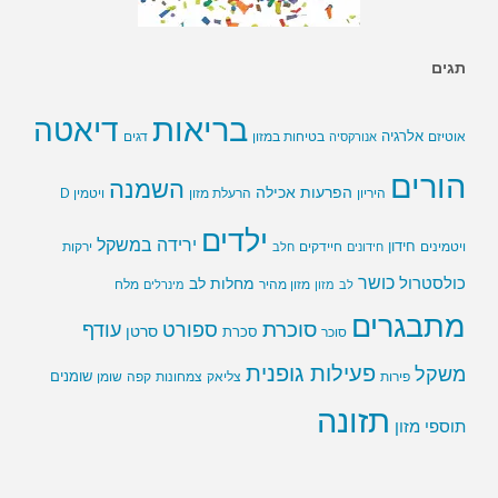
תגים
בריאות
דיאטה
אלרגיה
בטיחות במזון
אוטיזם
אנורקסיה
דגים
הורים
השמנה
הפרעות אכילה
ויטמין D
היריון
הרעלת מזון
ילדים
ירידה במשקל
חידון
חיידקים
ירקות
ויטמינים
חידונים
חלב
כושר
כולסטרול
מחלות לב
לב
מזון
מזון מהיר
מינרלים
מלח
מתבגרים
סוכרת
ספורט
עודף
סרטן
סוכר
סכרת
פעילות גופנית
משקל
שומנים
שומן
פירות
צליאק
צמחונות
קפה
תזונה
תוספי מזון