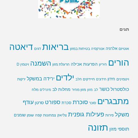
תגים
בריאות
דיאטה
אלרגיה
בטיחות במזון
אוטיזם
אנורקסיה
דגים
הורים
השמנה
הפרעות אכילה
ויטמין D
היריון
הרעלת מזון
ילדים
ירידה במשקל
חידון
חיידקים
ירקות
ויטמינים
חידונים
חלב
כושר
כולסטרול
מחלות לב
לב
מזון
מזון מהיר
מינרלים
מלח
מתבגרים
סוכרת
ספורט
עודף
סרטן
סוכר
סכרת
פעילות גופנית
משקל
שומנים
שומן
פירות
צליאק
צמחונות
קפה
תזונה
תוספי מזון