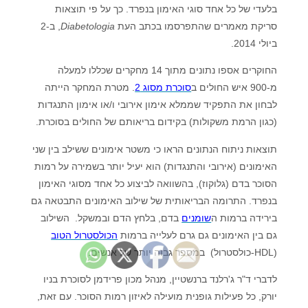
בלעדי של כל אחד סוגי האימון בנפרד. כך על פי תוצאות
סריקת מאמרים שהתפרסמו בכתב העת
Diabetologia
, ב-2
ביולי 2014.
החוקרים אספו נתונים מתוך 14 מחקרים שכללו למעלה
מ-900 איש החולים ב
סוכרת מסוג 2
. מטרת המחקר הייתה
לבחון את התפקיד שממלא אימון אירובי ו/או אימון התנגדות
(כגון הרמת משקולות) בקידום בריאותם של החולים בסוכרת.
תוצאות ניתוח הנתונים הראו כי משטר אימונים ששילב בין שני
האימונים (אירובי והתנגדות) הוא יעיל יותר בשמירה על רמות
הסוכר בדם (גלוקוז), בהשוואה לביצוע כל אחד מסוגי האימון
בנפרד. התרומה הבריאותית של שילוב האימונים התבטאה גם
בירידה ברמות ה
שומנים
בדם, בלחץ הדם ובמשקל. השילוב
גם בין האימונים גם גרם לעלייה ברמות
הכולסטרול הטוב
(HDL-כולסטרול) במספר גבוה יותר של אנשים.
לדברי ד"ר ג'רלנד ברנשטיין, מנהל מכון פרידמן לסוכרת בניו
יורק, כל פעילות גופנית מועילה לאיזון רמות הסוכר. עם זאת,