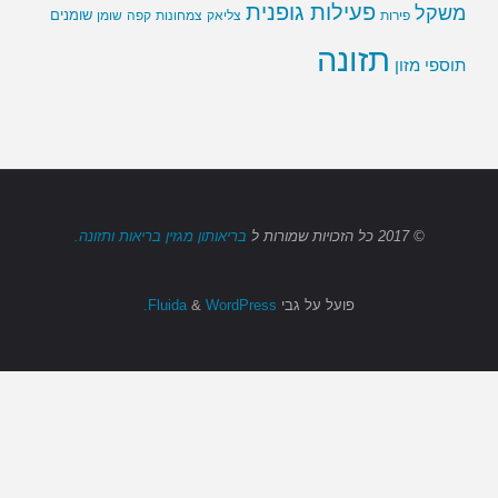
פעילות גופנית
משקל
שומנים
שומן
פירות
צליאק
צמחונות
קפה
תזונה
תוספי מזון
© 2017
כל הזכויות שמורות
ל
בריאותון מגזין בריאות ותזונה.
פועל על גבי
Fluida
WordPress.
&