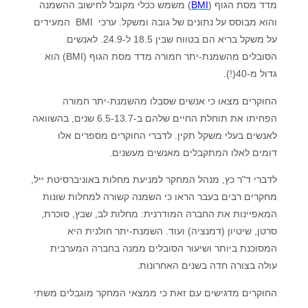
מדד מסת הגוף (
BMI
) משמש ככלי מקובל לחישוב ההשמנה
והוא מבוסס על נתונים של גובה ומשקל. ערכי BMI המעידים
על משקל בריא הם בטווח שבין 18.5 ל-24.9. לאנשים
הסובלים מהשמנת-יתר חמורה מדד מסת הגוף (BMI) הוא
גדול מ-40(!).
החוקרים מצאו כי אנשים שסבלו מהשמנת-יתר חמורה
הפחיתו את תוחלת החיים שלהם ב-6.5-13.7 שנים, בהשוואה
לאנשים בעלי משקל תקין. לדברי החוקרים מספרים אלו
דומים לאלו המתקבלים מאנשים מעשנים.
לדברי ד"ר כץ, מנהל המחקר למניעת מחלות באוניברסיטת ייל,
מחקרים רבים בעבר הראו כי השמנה קשורה למחלות שונות
המאפיינות את החברה המודרנית: מחלות לב, שבץ, סוכרת,
סרטן, שיטיון (דמנציה) ועוד. השמנת-יתר חולנית היא
המסוכנת ביותר ושיעור הסובלים ממנה בחברה המערבית
עולה בצורה חדה בשנים האחרונות.
החוקרים מדגישים עם זאת כי ממצאי המחקר מוגבלים משתי