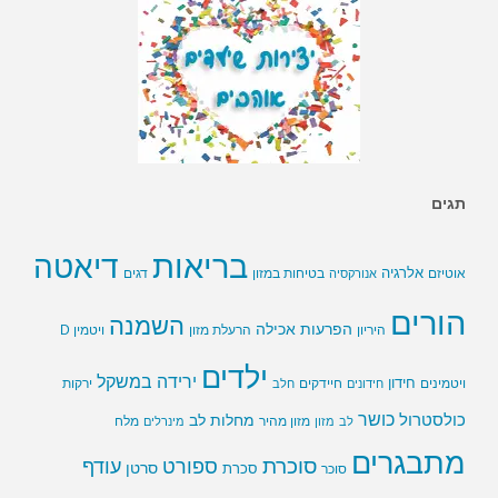
תגים
בריאות
דיאטה
אלרגיה
בטיחות במזון
אוטיזם
אנורקסיה
דגים
הורים
השמנה
הפרעות אכילה
ויטמין D
היריון
הרעלת מזון
ילדים
ירידה במשקל
חידון
חיידקים
ירקות
ויטמינים
חידונים
חלב
כושר
כולסטרול
מחלות לב
לב
מזון
מזון מהיר
מינרלים
מלח
מתבגרים
סוכרת
ספורט
עודף
סרטן
סוכר
סכרת