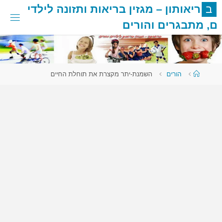
לגו
ב
ר
י
א
ו
ת
ו
ן
–
מ
ג
ז
י
ן
ב
ר
י
א
ו
ת
ו
ת
ז
ו
נ
ה
ל
י
ל
ד
י
תוכן
ם
,
מ
ת
ב
ג
ר
י
ם
ו
ה
ו
ר
י
ם
עמוד
הורים
השמנת-יתר מקצרת את תוחלת החיים
ראשי