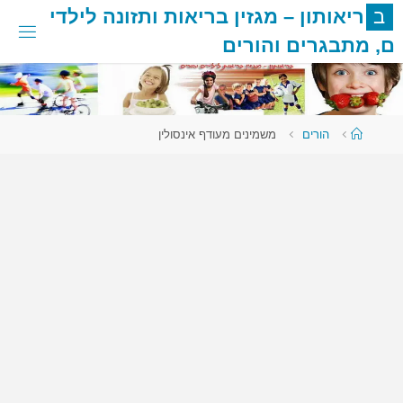
לגו
ב
ר
י
א
ו
ת
ו
ן
–
מ
ג
ז
י
ן
ב
ר
י
א
ו
ת
ו
ת
ז
ו
נ
ה
ל
י
ל
ד
י
תוכן
ם
,
מ
ת
ב
ג
ר
י
ם
ו
ה
ו
ר
י
ם
עמוד
הורים
משמינים מעודף אינסולין
ראשי