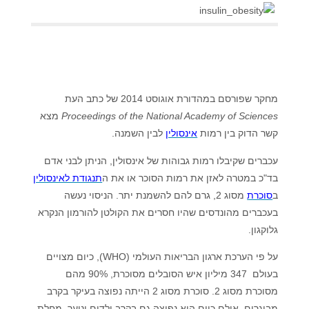
מחקר שפורסם במהדורת אוגוסט 2014 של כתב העת
Proceedings of the National Academy of Sciences
מצא
קשר הדוק בין רמות
אינסולין
לבין השמנה.
עכברים שקיבלו רמות גבוהות של אינסולין, הניתן לבני אדם
בד"כ במטרה לאזן את רמות הסוכר או את ה
תנגודת לאינסולין
ב
סוכרת
מסוג 2, גרם להם להשמנת יתר. הניסוי נעשה
בעכברים מהונדסים שהיו חסרים את הקולטן להורמון הנקרא
גלוקגון.
על פי הערכת ארגון הבריאות העולמי (WHO), כיום מצויים
בעולם 347 מיליון איש הסובלים מסוכרת, 90% מהם
מסוכרת מסוג 2. סוכרת מסוג 2 הייתה נפוצה בעיקר בקרב
מבוגרים, אולם כיום היא נפוצה גם בקרב ילדים ונוער. מחלת