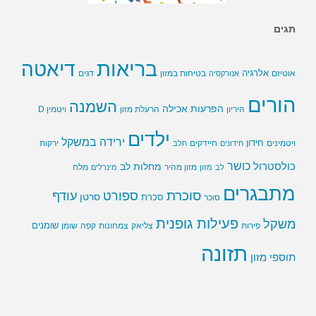
תגים
בריאות
דיאטה
אלרגיה
בטיחות במזון
אוטיזם
אנורקסיה
דגים
הורים
השמנה
הפרעות אכילה
ויטמין D
היריון
הרעלת מזון
ילדים
ירידה במשקל
חידון
חיידקים
ירקות
ויטמינים
חידונים
חלב
כושר
כולסטרול
מחלות לב
לב
מזון
מזון מהיר
מינרלים
מלח
מתבגרים
סוכרת
ספורט
עודף
סרטן
סוכר
סכרת
פעילות גופנית
משקל
שומנים
שומן
פירות
צליאק
צמחונות
קפה
תזונה
תוספי מזון