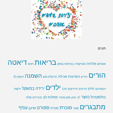
תגים
בריאות
דיאטה
אלרגיה
בטיחות במזון
אוטיזם
אנורקסיה
דגים
הורים
השמנה
הפרעות אכילה
ויטמין D
היריון
הרעלת מזון
ילדים
ירידה במשקל
חידון
חיידקים
ירקות
ויטמינים
חידונים
חלב
כושר
כולסטרול
מחלות לב
לב
מזון
מזון מהיר
מינרלים
מלח
מתבגרים
סוכרת
ספורט
עודף
סרטן
סוכר
סכרת