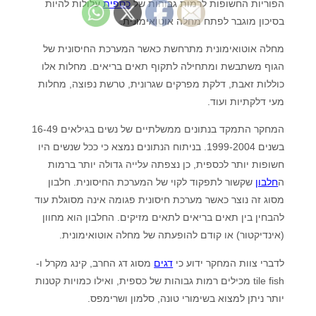
הפוריות החשופות לרמות גבוהות של
כספית
עלולות להיות
בסיכון מוגבר לפתח מחלה אוטואימונית.
מחלה אוטואימונית מתרחשת כאשר המערכת החיסונית של
הגוף משתבשת ומתחילה לתקוף תאים בריאים. מחלות אלו
כוללות זאבת, דלקת מפרקים שגרונית, טרשת נפוצה, מחלות
מעי דלקתיות ועוד.
המחקר התמקד בנתונים ממשלתיים של נשים בגילאים 16-49
בשנים 1999-2004. בניתוח הנתונים נמצא כי ככל שנשים היו
חשופות יותר לכספית, כן נצפתה עלייה גדולה יותר ברמות
ה
חלבון
שקשור לתפקוד לקוי של המערכת החיסונית. חלבון
מסוג זה נוצר כאשר מערכת חיסונית פגומה אינה מסוגלת עוד
להבחין בין תאים בריאים לתאים מזיקים. החלבון הוא מחוון
(אינדיקטור) או קודם להופעתה של מחלה אוטואימונית.
לדברי צוות המחקר ידוע כי
דגים
מסוג דג החרב, קינג מקרל ו-
tile fish מכילים רמות גבוהות של כספית, ואילו כמויות קטנות
יותר ניתן למצוא בשימורי טונה, סלמון ושרימפס.