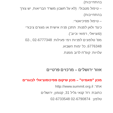
בהתחייבות).
– טיפול מטבולי. (לא על חשבון משרד הבריאות, יש צורך
בהתחייבות).
– טיפול פסיכיאטרי.
כיצד ולאן לפנות: תתכן פניה אישית או מגורם ציבורי
(סוציאלי, רפואי וכיוב').
מס' טלפונים לפניות וימי פעילות: 02-6777348 ,02-
6776348, כל ימות השבוע.
עלויות: קופ"ח לרוב ממנת.
אזור ירושלים – מרכזים פרטיים
מכון "סאמיט" – מכון שיקום פסיכוסוציאלי לבוגרים
אתר: http://www.summit.org.il
כתובת: רח' קנאי גליל 31, קטמון, ירושלים
טלפון: 02-6790874 02-6733548