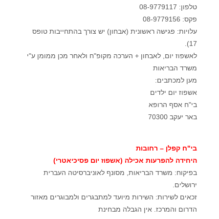
טלפון: 08-9779117
פקס: 08-9779156
עלויות: פגישה ראשונית (אבחון) יש צורך בהתחייבות טופס
17).
לאשפוז יום, לאבחון + הערכה מקופ"ח ולאחר מכן ממומן ע"י
משרד הבריאות
מען למכתבים:
אשפוז יום ילדים
בי"ח אסף הרופא
באר יעקב 70300
בי"ח קפלן – רחובות
היחידה להפרעות אכילה (אשפוז יום פסיכיאטרי)
בפיקוח: משרד הבריאות, מסונף לאוניברסיטה העברית
ירושלים.
זכאים לשירות: השירות מיועד למתבגרים ולמבוגרים מאזור
הדרום והמרכז. אין הגבלה מבחינת