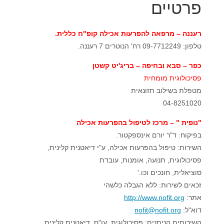
פרטיים
רעננה – מרפאה להפרעות אכילה
קופ"ח כללית
.
טלפון: 09-7712249 רח' הנוטרים 7 רעננה.
כפר – סבא ובחיפה – בריג'יט
קשטן
פסיכולוגית מומחית
מטפלת בשילוב תזונאית
04-8251020
"
נופית " – מרכז לטיפול בהפרעות
אכילה
בפיקוח: ד"ר יורם אינספקטור.
השירות: טיפול בהפרעות אכילה, ע"י דיאטנית קלינית,
פסיכולוגית, תנועה, אומנות, עובדת
סוציאלית, חונכים וכו.'
זכאים לשירות: ללא הגבלה כלשהי
אתר:
http://www.nofit.org
דוא"ל:
nofit@nofit.org
השירותים הניתנים: פסיכולוגית, עו"ס, דיאטנית קלינית,