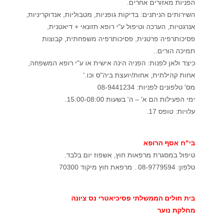
הפניות מאזורים אחרים.
השירותים הניתנים: בדיקות גופניות, מטבוליות, אנדוקריניות,
אנרגטיות, הערכה וטיפול ע"י רופא תזונאי + דיאטנית,
פסיכותרפיה פרטנית, פסיכותרפיה משפחתית, קבוצות
תמיכה הורים..
כיצד ולאן לפנות: הפניה הינה אישית או ע"י רופא המשפחה,
אחות קהילתית, אחות/יועצת ביה"ס וכו.'
מס' טלפונים לפניות: 08-9441234
ימי הפעילות הם א' – ה' בשעות 15:00-08:00.
עלויות: טופס 17.
בי"ח אסף הרופא
טיפול במסגרת מרפאות חוץ, אשפוז יום בלבד.
טלפון: 08-9779594 . מרפאת חוץ מיקוד 70300
בית חולים הממשלתי פסיכיאטרי נס ציונה
מחלקת נוער