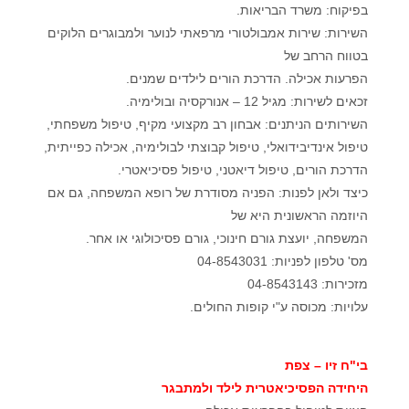
בפיקוח: משרד הבריאות.
השירות: שירות אמבולטורי מרפאתי לנוער ולמבוגרים הלוקים
בטווח הרחב של
הפרעות אכילה. הדרכת הורים לילדים שמנים.
זכאים לשירות: מגיל 12 – אנורקסיה ובולימיה.
השירותים הניתנים: אבחון רב מקצועי מקיף, טיפול משפחתי,
טיפול אינדיבידואלי, טיפול קבוצתי לבולימיה, אכילה כפייתית,
הדרכת הורים, טיפול דיאטני, טיפול פסיכיאטרי.
כיצד ולאן לפנות: הפניה מסודרת של רופא המשפחה, גם אם
היוזמה הראשונית היא של
המשפחה, יועצת גורם חינוכי, גורם פסיכולוגי או אחר.
מס' טלפון לפניות: 04-8543031
מזכירות: 04-8543143
עלויות: מכוסה ע"י קופות החולים.
בי"ח זיו – צפת
היחידה הפסיכיאטרית לילד ולמתבגר