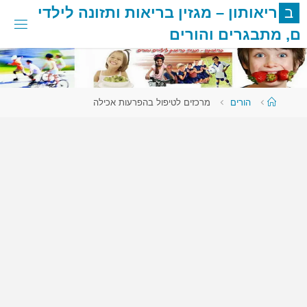
לגו
ב
ר
י
א
ו
ת
ו
ן
–
מ
ג
ז
י
ן
ב
ר
י
א
ו
ת
ו
ת
ז
ו
נ
ה
ל
י
ל
ד
י
תוכן
ם
,
מ
ת
ב
ג
ר
י
ם
ו
ה
ו
ר
י
ם
עמוד
הורים
מרכזים לטיפול בהפרעות אכילה
ראשי