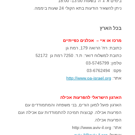
בימים א' ג' ה' בשעות 13:00- 18:00
ניתן להשאיר הודעות בתא הקולי 24 שעות ביממה.
בכל הארץ
מרכז או איי – אכלנים כפייתיים
כתובת: רח' הרואה 179, רמת גן
כתובת למשלוח דואר: ת.ד. 7250 רמת גן 52172
טלפון: 03-5745799
פקס: 03-6762494
אתר:
http://www.oa-israel.org
הארגון הישראלי להפרעות אכילה
הארגון פועל למען הורים, בני משפחה והמתמודדים עם
הפרעות אכילה. קבוצות תמיכה להתמודדות עם אכילה ועם
הפרעות אכילה.
אתר: http://www.aviv-il.org