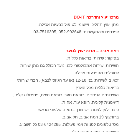
מרכז יעוץ והדרכה DO-IT
מתן יעוץ תהליכי ויישומי לטיפול בבעיות אכילה.
לפרטים ולהתקשרות: 052-992648 ,03-7516395
רמת אביב – מרכז יעוץ לנוער
בפיקוח: שירותי בריאות כללית.
השירות: שירות אמבולטורי לבני נוער הכולל גם מתן שירות
לסובלים מהפרעות אכילה.
זכאים לשירות: בני 12-18 (או עד הגיוס לצבא), חברי שירותי
בריאות כללית מכל הארץ.
השירותים הניתנים: רופאת נוער, רופאת נשים, פסיכולוג קליני,
דיאטנית קלינית, רופא עור, אחות.
כיצד ולאן לפנות: יש צורך בתאום טלפוני מראש.
ברודצקי 19 רמת אביב, תל אביב.
מס' טלפונים לפניות וימי פעילות: 03-6424285 כל השבוע.
השארת הודעה במענה קולי.