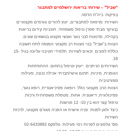
"שביל" – שירותי בריאות ירושלמיים למתבגר
בפיקוח: ביה"ח הדסה.
השירות: מרפאה למתבגרים, יעוץ להורים וגורמים מקצועיים
(בעיקר מבתי ספר) טיפול משפחתי, תוכניות קידום בריאות
בקהילה, סדנאות לבני נוער ואנשי מקצוע בנושאים שונים.
הצוות ב"שביל" בנוי מצוות רב מקצועי המנסה לתת תשובה
כוללת לפונים. זכאים לשירות: תלמידי חטיבה עליונה בגיל 15-
18.
השירותים הניתנים: ייעוץ וטיפול בתחום: ההתפתחות
הגופנית, מיניות, תחום אישי/חברתי אכילה נכונה, פעילות
ספורטיבית.
הצוות הרב מקצועי כולל: רופאה פסיכיאטרית, רופא נוער,
פסיכולוגית, דיאטנית. אחות, מטפלת משפחתית ורכזת.
טיפול קצר הוא בין 10- 12 פגישות.
כיצד ולאן לפנות: פניה אישית או הפניה מגורם מקצועי, לרכזת
השירות.
מס' טלפונים לפניות וימי פעילות: טלפקס 02-6433882