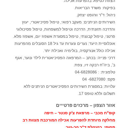
הצוות לטיפול בהפרעות אכילה.
בפיקוח: משרד הבריאות.
ניהול: ד"ר וורגפט יצחק.
השירותים הניתנים: מעקב רפואי, טיפול פסיכיאטרי, יעוץ
והדרכה תזונתית, הדרכה וטיפול למשפחות, טיפול פסיכולוגי
פרטני, טיפול קבוצתי, טיפול במסגרת אשפוז יום, אשפוז מלא.
אוכלוסיית היעד: נערים ונערות עד גיל 18 הסובלים מהפרעות
אכילה כולל אנורקסיה, בולימיה ואכילת יתר.
דרכי פנייה: בכתב – המרפאה הפסיכיאטרית לילד ונוער, אגף
ב', ביה"ח רבקה זיו, צפת.
טלפונית: : 04-6828086
פקס: 6827080- 04
עלויות: במסגרת השירותים הפסיכיאטרים הניתנים ללא
תשלום וללא טופס 17.
אזור הצפון – מרכזים פרטייים
קופ"ח מכבי – מרפאת צ'ק סנטר – חיפה
מחלקה מיוחדת להפרעות אכילה המורכבת מצוות רב
תחומי, בהנהלת ד"ר הר-טוב.