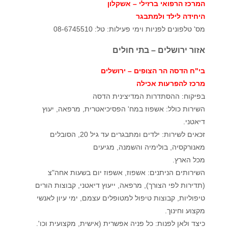
המרכז הרפואי ברזילי – אשקלון
היחידה לילד ולמתבגר
מס' טלפונים לפניות וימי פעילות: טל: 08-6745510
אזור ירושלים – בתי חולים
בי"ח הדסה הר הצופים – ירושלים
מרכז להפרעות אכילה
בפיקוח: ההסתדרות המדיצינית הדסה
השירות כולל: אשפוז במח' הפסיכיאטרית, מרפאה, יעוץ
דיאטני.
זכאים לשירות: ילדים ומתבגרים עד גיל 20, הסובלים
מאנורקסיה, בולימיה והשמנה, מגיעים
מכל הארץ.
השירותים הניתנים: אשפוז, אשפוז יום בשעות אחה"צ
(תדירות לפי הצורך), מרפאה, ייעוץ דיאטני, קבוצות הורים
טיפוליות, קבוצות טיפול למטופלים עצמם, ימי עיון לאנשי
מקצוע וחינוך.
כיצד ולאן לפנות: כל פניה אפשרית (אישית, מקצועית וכו'.