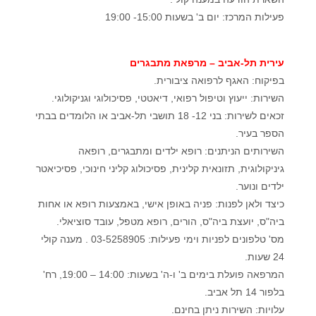
פעילות המרכז: יום ב' בשעות 15:00- 19:00
עירית תל-אביב – מרפאת מתבגרים
בפיקוח: האגף לרפואה ציבורית.
השירות: ייעוץ וטיפול רפואי, דיאטטי, פסיכולוגי וגניקולוגי.
זכאים לשירות: בני 12- 18 תושבי תל-אביב או הלומדים בבתי
הספר בעיר.
השירותים הניתנים: רופא ילדים ומתבגרים, רופאה
גיניקולוגית, תזונאית קלינית, פסיכולוג קליני חינוכי, פסיכיאטר
ילדים ונוער.
כיצד ולאן לפנות: פניה באופן אישי, באמצעות רופא או אחות
ביה"ס, יועצת ביה"ס, הורים, רופא מטפל, עובד סוציאלי.
מס' טלפונים לפניות וימי פעילות: 03-5258905 . מענה קולי
24 שעות.
המרפאה פועלת בימים ב' ו-ה' בשעות: 14:00 – 19:00, רח'
בלפור 14 תל אביב.
עלויות: השירות ניתן בחינם.