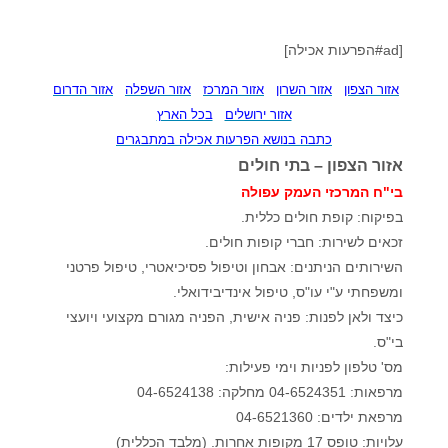
[ad#הפרעות אכילה]
אזור הצפון
אזור השרון
אזור המרכז
אזור השפלה
אזור הדרום
אזור ירושלים
בכל הארץ
כתבה בנושא הפרעות אכילה במתבגרים
אזור הצפון – בתי חולים
בי"ח המרכזי העמק עפולה
בפיקוח: קופת חולים כללית.
זכאים לשירות: חברי קופות חולים.
השירותים הניתנים: אבחון וטיפול פסיכיאטרי, טיפול פרטני
ומשפחתי ע"י עו"ס, טיפול אינדיבידואלי.
כיצד ולאן לפנות: פניה אישית, הפניה מגורם מקצועי ויועצי
בי"ס.
מס' טלפון לפניות וימי פעילות:
מרפאות: 04-6524351 מחלקה: 04-6524138
מרפאת ילדים: 04-6521360
עלויות: טופס 17 מקופות אחרות. (מלבד הכללית)