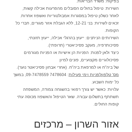
בפיקוח: משרד הבריאות.
השירות: טיפול בחולים הסובלים מהפרעות אכילה קשות,
לאחר כשלון טיפול במסגרות אמבולטוריות ואשפוז אחרות.
זכאים לשירות: בני 12-21, ללא הגבלת אזור מגורים, חברי כל
הקופות.
השירותים הניתנים: ייעוץ בהרגלי אכילה, ייעוץ תזונתי,
פסיכותרפיה, מעקב פסיכיאטרי (תרופתי).
כיצד ולאן לפנות: הפניות הן אישיות או הפניות מגורמים
פסיכולוגיים מקצועיים, פונים למיון
של ביה"ח או למרפאת ביה"ח. (אחרי אבחון פסיכיאטר נוער).
מס' טלפון
לפניות וימי פעילות
: 7478604 09-7478559, במשך
כל ימות השבוע.
עלויות: כאשר יש צורך רפואי בהשגחה צמודה, המשפחה
תשתתף בתשלום עבורה. שאר הטיפול והאשפוז מכוסה עתי
קופות החולים.
אזור השרון – מרכזים