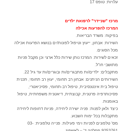
עלויות: טופס 17
מרכז "שניידר" לרפואת ילדים
המרכז להפרעות אכילה
בפיקוח: משרד הבריאות.
השירות: אבחון, ייעוץ וטיפול לפונות/ים בנושא הפרעות אכילה
מכל הסוגים.
זכאים לשירות: המרכז נותן שירות כלל ארצי וכן מקבל פניות
מתושבי חו"ל.
מתקבלים: ילדים/ות מתבגרים/ות ובוגרים/ות עד גיל 22.
השירותים הניתנים: אבחון רב תחומי, יעוץ רב תחומי, תכנית
טיפול בית אינטנסיבית, טיפול רב-תחומי, פסיכיאטרי,
פסיכותרפיה פרטנית, קבוצתית, דיאטנית משפחתית, טיפול
באומנות.
כיצד ולאן לפנות: פניה ישירה ליחידה, פניות דחופות ליחידה
מתקבלות בכל ימות השבוע.
מס' טלפונים לפניות וימי פעילות. פנייה טלפונית: 03-
9253761 מחלקה ד' – לאשפוז.