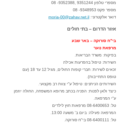
מספרי טלפון 9351244 ,9352388- 08
מספר פקס 9348953- 08
דואר אלקטרוני:
moria-00@zahav.net.il
א
זור הדרום – בתי חולים
בי"ח סורוקה – באר שבע
מרפאת נוער
בפיקוח: משרד הבריאות.
השירות: טיפול בהפרעות אכילה
זכאים לשירות: חברי קופות החולים, מגיל 12 עד 18 (עם
טופס התחייבות).
השירותים הניתנים: טיפול ע"י צוות רב מקצועי.
כיצד ולאן לפנות: הפניה בכתב מרופא המשפחה, החולה יוזמן
ע"י המרפאה.
טל: 08-6400653 מרפאות חוץ לילדים
המרפאה פעילה: ביום ב' משעה 13:00.
טל: 08-6400111 בי"ח סורוקה.