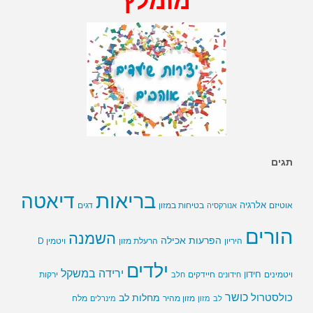
מומלץ
תגים
בריאות
דיאטה
אלרגיה
בטיחות במזון
אוטיזם
אנורקסיה
דגים
הורים
השמנה
הפרעות אכילה
ויטמין D
היריון
הרעלת מזון
ילדים
ירידה במשקל
חידון
חיידקים
ירקות
ויטמינים
חידונים
חלב
כושר
כולסטרול
מחלות לב
לב
מזון
מזון מהיר
מינרלים
מלח