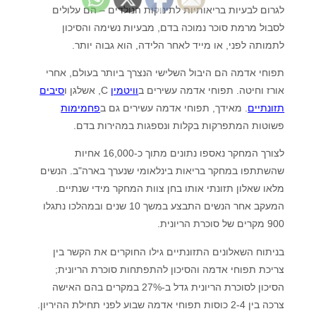
לגרום לבעיות בריאותיות לתינוקות הנולדים – הם עלולים
לסבול מרמת סוכר נמוכה בדם, מבעיות נשימה והסיכון
לתמותה לפני, או מייד לאחר הלידה, הוא גבוה יותר.
תפוחי אדמה הם היבול השלישי הנצרך ביותר בעולם, אחרי
אורז וחיטה. תפוחי אדמה עשירים ב
וויטמין
C, אשלגן ו
סיבים
תזונתיים
. מאידך, תפוחי אדמה עשירים גם ב
פחמימות
פשוטות המתפרקות בקלות ונספגות במהירות בדם.
לצורך המחקר נאספו נתונים מתוך כ-16,000 אחיות
שהשתתפו במחקר בריאות בינלאומי שנערך בארה"ב. הנשים
מלאו שאלון תזונתי אותו בחן צוות המחקר מידי שנתיים.
המעקב אחר הנשים התבצע במשך 10 שנים ובמהלכו נתגלו
900 מקרים של סוכרת הריונית.
בניתוח השאלונים התזונתיים גילו החוקרים את הקשר בין
צריכת תפוחי אדמה והסיכון להתפתחות סוכרת הריונית;
הסיכון לסוכרת הריונית גדל ב-27% במקרים בהם האישה
צרכה בין 2-4 כוסות תפוחי אדמה שבוע לפני תחילת ההיריון.