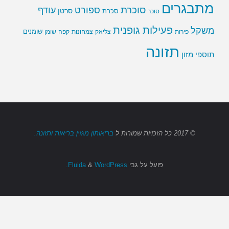
מתבגרים
סוכרת
ספורט
עודף
סרטן
סוכר
סכרת
פעילות גופנית
משקל
שומנים
שומן
פירות
צליאק
צמחונות
קפה
תזונה
תוספי מזון
© 2017
כל הזכויות שמורות
ל
בריאותון מגזין בריאות ותזונה.
פועל על גבי
Fluida
WordPress.
&