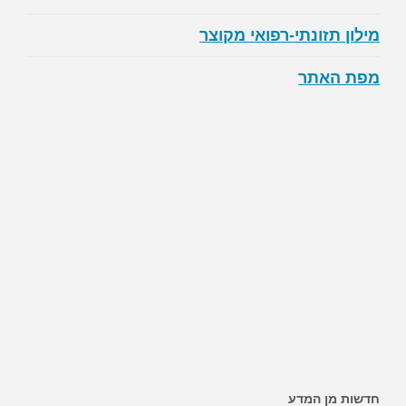
מילון תזונתי-רפואי מקוצר
מפת האתר
חדשות מן המדע
~ האם ממתיקים מלאכותיים מגבירים את הסיכון לסוכרת?