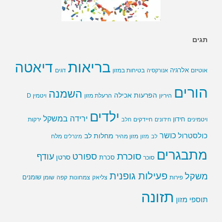
תגים
בריאות
דיאטה
אלרגיה
בטיחות במזון
אוטיזם
אנורקסיה
דגים
הורים
השמנה
הפרעות אכילה
ויטמין D
היריון
הרעלת מזון
ילדים
ירידה במשקל
חידון
חיידקים
ירקות
ויטמינים
חידונים
חלב
כושר
כולסטרול
מחלות לב
לב
מזון
מזון מהיר
מינרלים
מלח
מתבגרים
סוכרת
ספורט
עודף
סרטן
סוכר
סכרת
פעילות גופנית
משקל
שומנים
שומן
פירות
צליאק
צמחונות
קפה
תזונה
תוספי מזון