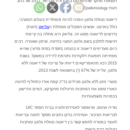
תוצאות מחקר שהתפרסם במהדורת פברואר 2017 של כתב
העת
Epidemiology
.
דיאטה נטולת גלוטן הפכה להיות פופולרית בעולם המערבי,
כולל בארצנו. אנשים הסובלים ממחלת ה
צליאק
(דגנת)
נדרשים לדיאטה מסוג זה. צליאק היא מחלה בה קיימת
רגישות לחלבון בשם גלוטן המצוי בחיטה, שיפון ושעורה. רבים
כיום מעדיפים דיאטה זו בהנחה (חסרת בסיס מדעי) שהיא
מפחיתה תופעות דלקתיות ותורמת לירידה במשקל. בשנת
2015 רבע מהאמריקאים דיווחו על צריכה של דיאטה ללא
גלוטן, עלייה של 67% (!) בהשוואה לשנת 2013.
מוצרי מזון ללא גלוטן מכילים בד"כ קמח אורז כתחליף לחיטה.
האורז סופג את המתכות הרעילות מהקרקע, המים והדישון
בכמויות משמעותיות.
מריה ארגוס, פרופסור לאפידמיולוגיה בבית הספר UIC
לבריאות הציבור, ועמיתיה בדקו נתונים מסקר תזונה ובריאות
לאומי במטרה לחפש קשר בין דיאטה נטולת גלוטן ומתכות
רעילות בדם ובשתן.