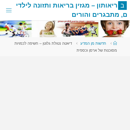
לגו
ב
ר
י
א
ו
ת
ו
ן
–
מ
ג
ז
י
ן
ב
ר
י
א
ו
ת
ו
ת
ז
ו
נ
ה
ל
י
ל
ד
י
תוכן
ם
,
מ
ת
ב
ג
ר
י
ם
ו
ה
ו
ר
י
ם
עמוד
חדשות מן המדע
דיאטה נטולת גלוטן – חשיפה לכמויות
ראשי
מסוכנות של ארסן וכספית