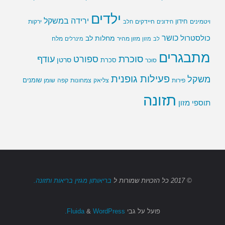
ילדים
ירידה במשקל
חידון
חיידקים
ירקות
ויטמינים
חידונים
חלב
כושר
כולסטרול
מחלות לב
לב
מזון
מזון מהיר
מינרלים
מלח
מתבגרים
סוכרת
ספורט
עודף
סרטן
סוכר
סכרת
פעילות גופנית
משקל
שומנים
שומן
פירות
צליאק
צמחונות
קפה
תזונה
תוספי מזון
© 2017
כל הזכויות שמורות
ל
בריאותון מגזין בריאות ותזונה.
פועל על גבי
Fluida
WordPress.
&