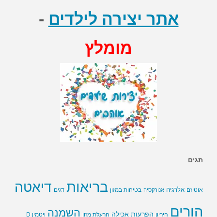
אתר יצירה לילדים
-
מומלץ
תגים
בריאות
דיאטה
אלרגיה
בטיחות במזון
אוטיזם
אנורקסיה
דגים
הורים
השמנה
הפרעות אכילה
ויטמין D
היריון
הרעלת מזון