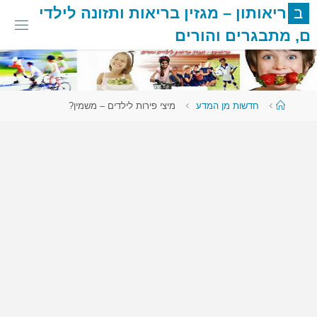
לגו
ב
ר
י
א
ו
ת
ו
ן
–
מ
ג
ז
י
ן
ב
ר
י
א
ו
ת
ו
ת
ז
ו
נ
ה
ל
י
ל
ד
י
תוכן
ם
,
מ
ת
ב
ג
ר
י
ם
ו
ה
ו
ר
י
ם
עמוד
חדשות מן המדע
מיצי פירות לילדים – משמין?
ראשי