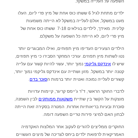
השפעה על העלייה במשקל.
ילדים מתחת לגיל 6 ששתו כוס אחת של מיץ פרי ליום, העלו
מעט במשקל, אולם לעלייה במשקל לא הייתה משמעות
קלינית. מאידך, לילדים בגילאים 7-18 ששתו כוס אחת של
מיץ פרי ליום, לא הייתה כל השפעה על משקלם.
הילדים הצעירים העדיפו מיץ תפוחים, ואילו המבוגרים יותר
נטו לשתות מיץ תפוזים. עורכי המחקר הסבירו כי מיץ תפוזים,
שיש לו
אינדקס גליקמי
נמוך יותר, עשוי להיות קשור עם עלייה
קטנה יותר במשקל. מזון ושתייה עם אינדקס גליקמי נמוך יותר,
קשורים לעלייה נמוכה ואטית יותר ברמות ה
סוכר בדם
.
לדברי החוקר הראשי, ד"ר ג'יימס קריגר, קיימות עדויות
מוצקות על הקשר בין שתיית
משקאות ממותקים
לבין השמנה,
סוכרת ובעיות בריאותיות אחרות. המטרה בסקירה זאת הייתה
לבחון האם למיצי פירות טריים השפעה דומה.
החוקרים ממליצים להורים לעקוב אחר המלצות האקדמיה
האמריקאית לרפואת ילדים ביחס לצריכה של מיצים העשויים