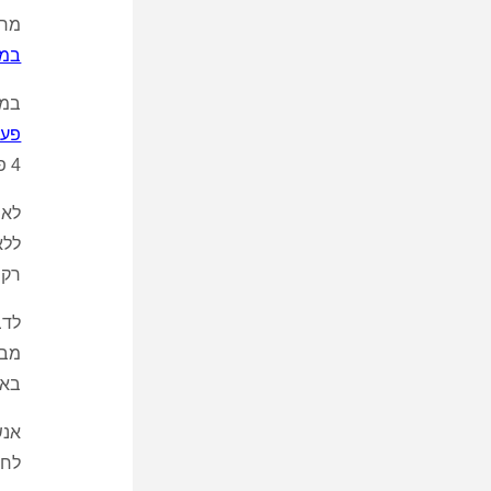
מחקר
במ
במחקר השתת
פעי
4 פעמים בשבוע, כאשר האחת עסקה בהרמת משקולות והשנייה בהליכה מהירה.
רק 770 גרם ממסת השריר בהשוואה ל-1.6 ק"ג מסת שריר שאבדו בקבוצת ההליכה ו-1 ק"ג בקבו
לדב
מבו
באמ
אנש
לחי