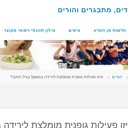
ד
י
ם
,
מ
ת
ב
ג
ר
י
ם
ו
ה
ו
ר
י
ם
חדשות מן המדע
טיפים
מילון תזונתי-רפואי מקוצר
מוד
הורים
איזו פעילות גופנית מומלצת לירידה במשקל בגיל הזהב?
אשי
זו פעילות גופנית מומלצת לירידה