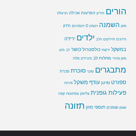
הורים
הפרעות אכילה
היריון
הרעלת
השמנה
חידון
ויטמין D
מזון
ויטמינים
ילדים
ירידה
חיידקים
חידונים
חלב
במשקל
כושר
כולסטרול
ירקות
לב
מזון
מחלות לב
מזון מהיר
מינרלים
מלח
מתבגרים
סוכרת
סוכר
סכרת
ספורט
עודף משקל
סרטן
פירות
פעילות גופנית
צליאק
צמחונות
קפה
תזונה
תוספי מזון
שומנים
שומן