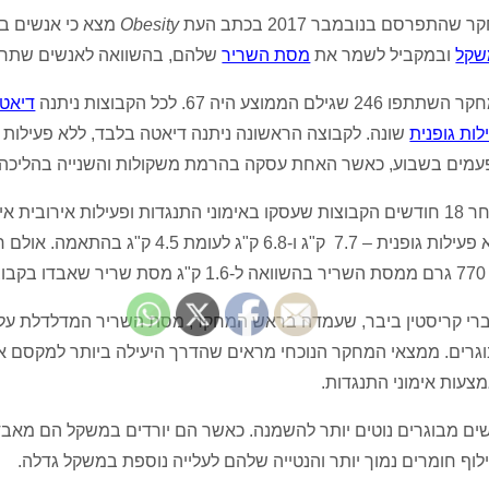
 שהתפרסם בנובמבר 2017 בכתב העת
Obesity
מצא כי אנשים בג
שקל
ובמקביל לשמר את
מסת השריר
שלהם, בהשוואה לאנשים שתרגל
פו 246 שגילם הממוצע היה 67. לכל הקבוצות ניתנה
דיאט
לות גופנית
שונה. לקבוצה הראשונה ניתנה דיאטה בלבד, ללא פעילות ג
לאחר 18 חודשים הקבוצות שעסקו באימוני התנגדות ופעילות אירובי
ללא פעילות גופנית – 7.7 ק"ג ו-6.8
צת הדיאטה.
רי קריסטין ביבר, שעמדה בראש המחקר, מסת השריר המדלדלת עלולה
גרים. ממצאי המחקר הנוכחי מראים שהדרך היעילה ביותר למקסם את
צעות אימוני התנגדות.
ים מבוגרים נוטים יותר להשמנה. כאשר הם יורדים במשקל הם מאבד
לוף חומרים נמוך יותר והנטייה שלהם לעלייה נוספת במשקל גדלה.