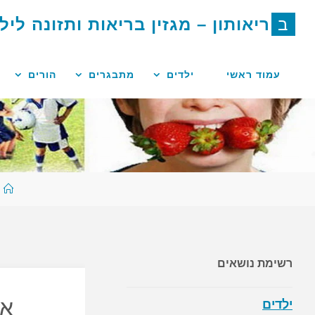
לגו
ב
ר
י
א
ו
ת
ו
ן
–
מ
ג
ז
י
ן
ב
ר
י
א
ו
ת
ו
ת
ז
ו
נ
ה
ל
י
ל
תוכן
עמוד ראשי
ילדים
מתבגרים
הורים
ע
ר
רשימת נושאים
אי
ילדים