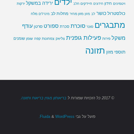
ילדים
ירידה במשקל
חידון
חיידקים
ירקות
ויטמינים
חידונים
חלב
כושר
כולסטרול
מחלות לב
לב
מזון
מזון מהיר
מינרלים
מלח
מתבגרים
סוכרת
ספורט
עודף
סרטן
סוכר
סכרת
פעילות גופנית
משקל
שומנים
שומן
פירות
צליאק
צמחונות
קפה
תזונה
תוספי מזון
© 2017
כל הזכויות שמורות
ל
בריאותון מגזין בריאות ותזונה.
פועל על גבי
Fluida
WordPress.
&