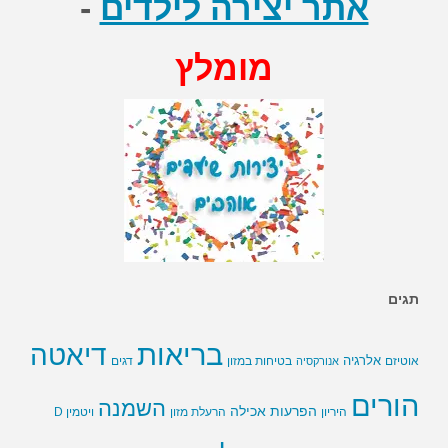
אתר יצירה לילדים
-
מומלץ
תגים
בריאות
דיאטה
אלרגיה
בטיחות במזון
אוטיזם
אנורקסיה
דגים
הורים
השמנה
הפרעות אכילה
ויטמין D
היריון
הרעלת מזון