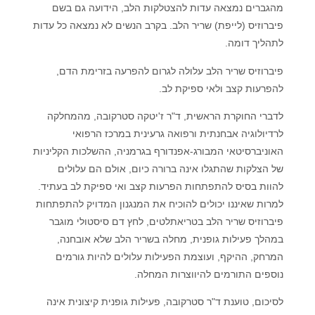
מהגברים נמצאה עדות להצטלקות הלב, הידועה גם בשם
פיברוזיס (לייפת) שריר הלב. בקרב הנשים לא נמצאה כל עדות
לתהליך דומה.
פיברוזיס שריר הלב עלולה לגרום להפרעה בזרימת הדם,
להפרעות קצב ולאי ספיקת לב.
לדברי החוקרת הראשית, ד"ר ז'יטקה סטרקובה, מהמחלקה
לרדיולוגיה אבחנתית ורפואה גרעינית במרכז הרפואי
האוניברסיטאי המבורג-אפנדורף בגרמניה, ההשלכות הקליניות
של הצלקות שהתגלו אינה ברורה כיום, אולם הם עלולים
להוות בסיס להתפתחות הפרעות קצב ואי ספיקת לב בעתיד.
למרות שאיננו יכולים להוכיח את המנגנון המדויק להתפתחות
פיברוזיס שריר הלב בטריאתלטים, לחץ דם סיסטולי מוגבר
במהלך פעילות גופנית, מחלה בשריר הלב שלא אובחנה,
המרחק, ההיקף, ועוצמת הפעילות עלולים להיות גורמים
נוספים התורמים להיווצרות המחלה.
לסיכום, טוענת ד"ר סטרקובה, פעילות גופנית קיצונית אינה