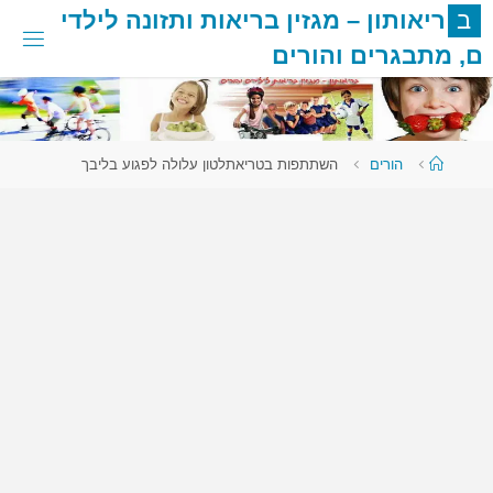
לגו
ב
ר
י
א
ו
ת
ו
ן
–
מ
ג
ז
י
ן
ב
ר
י
א
ו
ת
ו
ת
ז
ו
נ
ה
ל
י
ל
ד
י
תוכן
ם
,
מ
ת
ב
ג
ר
י
ם
ו
ה
ו
ר
י
ם
עמוד
הורים
השתתפות בטריאתלטון עלולה לפגוע בליבך
ראשי