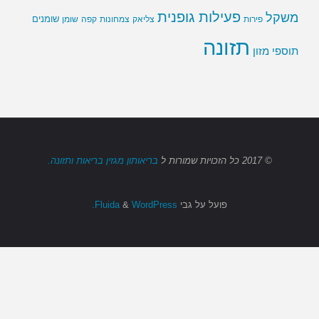
פעילות גופנית
משקל
שומנים
שומן
פירות
צליאק
צמחונות
קפה
תזונה
תוספי מזון
© 2017
כל הזכויות שמורות
ל
בריאותון מגזין בריאות ותזונה.
פועל על גבי
Fluida
WordPress.
&