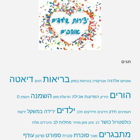
תגים
בריאות
דיאטה
אלרגיה
בטיחות במזון
אוטיזם
אנורקסיה
דגים
הורים
השמנה
הפרעות אכילה
ויטמין D
היריון
הרעלת מזון
ילדים
ירידה במשקל
חידון
חיידקים
ירקות
ויטמינים
חידונים
חלב
כושר
כולסטרול
מחלות לב
לב
מזון
מזון מהיר
מינרלים
מלח
מתבגרים
סוכרת
ספורט
עודף
סרטן
סוכר
סכרת