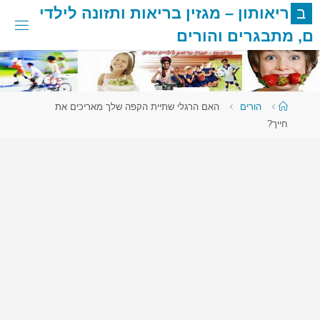
לגו
ב
ר
י
א
ו
ת
ו
ן
–
מ
ג
ז
י
ן
ב
ר
י
א
ו
ת
ו
ת
ז
ו
נ
ה
ל
י
ל
ד
י
תוכן
ם
,
מ
ת
ב
ג
ר
י
ם
ו
ה
ו
ר
י
ם
עמוד
הורים
האם הרגלי שתיית הקפה שלך מאריכים את
ראשי
חייך?