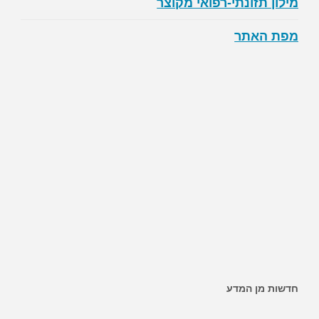
מילון תזונתי-רפואי מקוצר
מפת האתר
חדשות מן המדע
~ האם ממתיקים מלאכותיים מגבירים את הסיכון לסוכרת?