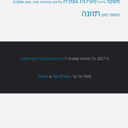
פעילות גופנית
משקל
שומנים
שומן
פירות
צליאק
צמחונות
קפה
תזונה
תוספי מזון
© 2017
כל הזכויות שמורות
ל
בריאותון מגזין בריאות ותזונה.
פועל על גבי
Fluida
WordPress.
&