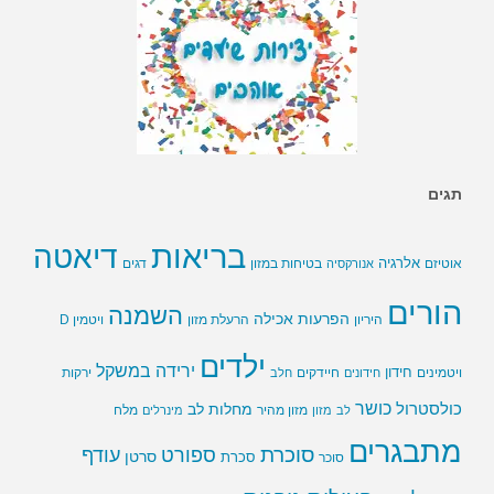
תגים
בריאות
דיאטה
אלרגיה
בטיחות במזון
אוטיזם
אנורקסיה
דגים
הורים
השמנה
הפרעות אכילה
ויטמין D
היריון
הרעלת מזון
ילדים
ירידה במשקל
חידון
חיידקים
ירקות
ויטמינים
חידונים
חלב
כושר
כולסטרול
מחלות לב
לב
מזון
מזון מהיר
מינרלים
מלח
מתבגרים
סוכרת
ספורט
עודף
סרטן
סוכר
סכרת