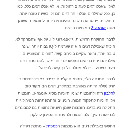
לאלו שאכלו דגים לעתים רחוקות, או לא אכלו דגים כלל. כמו
כן, ככל שהילדים אכלו יותר דגים הם זכו בשינה טובה יותר.
החוקרים ייחסו את השינה האיכותית יותר לחומצות השומן
מסוג
אומגה-3
המצויות בדגים.
לדברי החוקרת הראשית, ג'יאנג-ג'ונג ליו, על אף שהמחקר לא
הוכיח שאכילת דגים היא זו שגרמת ל-IQ גבוה יותר ושינה
טובה יותר, נראה שקיים ביניהם קשר. "הורים המעוניינים
שילדיהם יהיו בריאים ומוכשרים יותר יגישו להם מנת דגים
פעם בשבוע – זו לא מטלה כל כך קשה לביצוע".
לדברי סמנתה הלר, תזונאית קלינית בכירה באוניברסיטת ניו
יורק (שלא הייתה מעורבת במחקר), דגים הם מקור טוב
ל
חלבון
רזה ולחומצות שומן חיוניות מסוג אומגה-3. חומצות
אלו חיוניות לתפקוד המוח, העיניים וההתפתחות הנוירולוגית
התקינה בעוברים. חומצות שומן חיוניות נחוצות גם למבוגרים
לבריאות העין, הלב והמוח ולהפחתת הסיכון לדלקת.
החשש באכילת דגים הוא מכמות ה
כספית
– מתכת רעילה