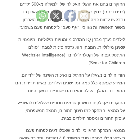
החוקרים בחנו את הרגלי האכילה של למעלה מ-500 ילדים
(בנים ובנות) בסין בגילאים 9-11. הילדים מלאו שאלון בו
נתבקשו לדווח כמה פעמים הם אכלו דגים בחודש האחרון,
כאשר האפשרויות נעו בין "אף פעם" ל"לפחות פעם בשבוע".
לילדים נערך מבחן IQ המדרג מיומנויות מילוליות ומיומנויות
שאינן מילוליות. המבחן הוא גרסה סינית למבחן "סולם
האינטליגנציה של וקסלר לילדים" (Wechsler Intelligence
Scale for Children).
הורי הילדים נשאלו על ההרגלים ואיכות השינה של ילדיהם.
המידע שנאסף כלל כמה זמן ישנים הילדים, באיזו תדירות הם
התעוררו במהלך הלילה והאם הם ישנוניים במשך היום.
החוקרים אף לקחו בחשבון גורמים נוספים שעלולים להשפיע
על ממצאי המחקר כמו חינוך ההורים, המצב המשפחתי,
עיסוק ההורים ומספר הילדים בבית.
ממצאי המחקר הראו כי ילדים שאכלו דגים לפחות פעם
בשבוע קבלו במבחן מנת המשכל 4.8 נקודות יותר בהשוואה