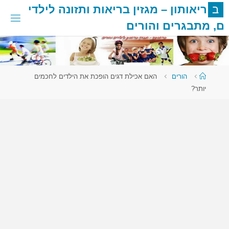
לגו
ב
ר
י
א
ו
ת
ו
ן
–
מ
ג
ז
י
ן
ב
ר
י
א
ו
ת
ו
ת
ז
ו
נ
ה
ל
י
ל
ד
י
תוכן
ם
,
מ
ת
ב
ג
ר
י
ם
ו
ה
ו
ר
י
ם
עמוד
הורים
האם אכילת דגים הופכת את הילדים לחכמים
ראשי
יותר?