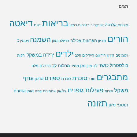
תגים
בריאות
דיאטה
אלרגיה
בטיחות במזון
אוטיזם
אנורקסיה
דגים
הורים
השמנה
הפרעות אכילה
ויטמין D
היריון
הרעלת מזון
ילדים
ירידה במשקל
חידון
חיידקים
ירקות
ויטמינים
חידונים
חלב
כושר
כולסטרול
מחלות לב
לב
מזון
מזון מהיר
מינרלים
מלח
מתבגרים
סוכרת
ספורט
עודף
סרטן
סוכר
סכרת
פעילות גופנית
משקל
שומנים
שומן
פירות
צליאק
צמחונות
קפה
תזונה
תוספי מזון