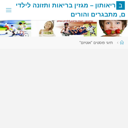
לגו
ב
ר
י
א
ו
ת
ו
ן
–
מ
ג
ז
י
ן
ב
ר
י
א
ו
ת
ו
ת
ז
ו
נ
ה
ל
י
ל
ד
י
תוכן
ם
,
מ
ת
ב
ג
ר
י
ם
ו
ה
ו
ר
י
ם
עמוד
תיוגי פוסטים "אוטיזם"
ראשי