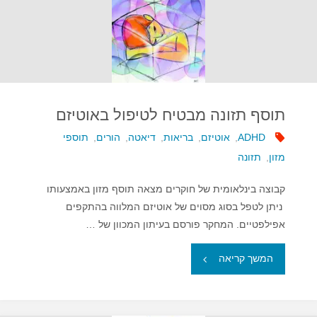
בין
גלוטן,
קזאין
תוסף תזונה מבטיח לטיפול באוטיזם
ואוטיזם?"
ADHD
,
אוטיזם
,
בריאות
,
דיאטה
,
הורים
,
תוספי
מזון
,
תזונה
קבוצה בינלאומית של חוקרים מצאה תוסף מזון באמצעותו
ניתן לטפל בסוג מסוים של אוטיזם המלווה בהתקפים
אפילפטיים. המחקר פורסם בעיתון המכוון של …
"תוסף
המשך קריאה
תזונה