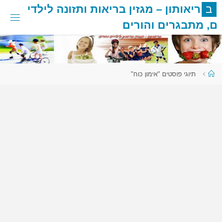
לגו
ב
ר
י
א
ו
ת
ו
ן
–
מ
ג
ז
י
ן
ב
ר
י
א
ו
ת
ו
ת
ז
ו
נ
ה
ל
י
ל
ד
י
תוכן
ם
,
מ
ת
ב
ג
ר
י
ם
ו
ה
ו
ר
י
ם
עמוד
תיוגי פוסטים "אימון כוח"
ראשי