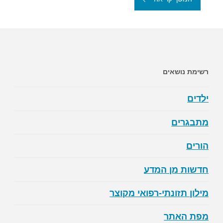
מיטבי
של
סוכרת
רשימת נושאים
–
ילדים
שלבו
מתבגרים
בין
הורים
אימון
חדשות מן המדע
אירובי
לאימון
מילון תזונתי-רפואי מקוצר
כוח"
מפת האתר