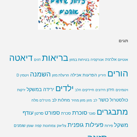
תגים
בריאות
דיאטה
אלרגיה
בטיחות במזון
אוטיזם
אנורקסיה
דגים
הורים
השמנה
הפרעות אכילה
ויטמין D
היריון
הרעלת מזון
ילדים
ירידה במשקל
חידון
חיידקים
ירקות
ויטמינים
חידונים
חלב
כושר
כולסטרול
מחלות לב
לב
מזון
מזון מהיר
מינרלים
מלח
מתבגרים
סוכרת
ספורט
עודף
סרטן
סוכר
סכרת
פעילות גופנית
משקל
שומנים
שומן
פירות
צליאק
צמחונות
קפה