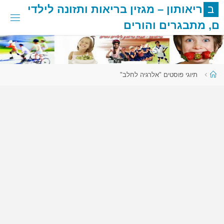
לגו
ב
ר
י
א
ו
ת
ו
ן
–
מ
ג
ז
י
ן
ב
ר
י
א
ו
ת
ו
ת
ז
ו
נ
ה
ל
י
ל
ד
י
תוכן
ם
,
מ
ת
ב
ג
ר
י
ם
ו
ה
ו
ר
י
ם
עמוד
תיוגי פוסטים "אלרגיה לחלב"
ראשי