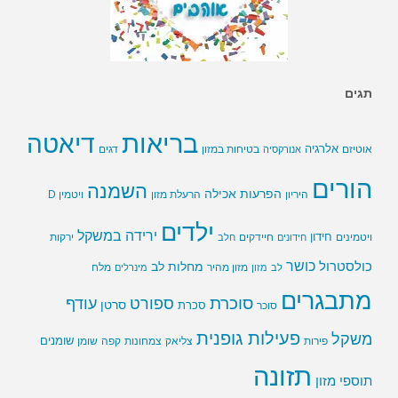
תגים
בריאות
דיאטה
אלרגיה
בטיחות במזון
אוטיזם
אנורקסיה
דגים
הורים
השמנה
הפרעות אכילה
ויטמין D
היריון
הרעלת מזון
ילדים
ירידה במשקל
חידון
חיידקים
ירקות
ויטמינים
חידונים
חלב
כושר
כולסטרול
מחלות לב
לב
מזון
מזון מהיר
מינרלים
מלח
מתבגרים
סוכרת
ספורט
עודף
סרטן
סוכר
סכרת
פעילות גופנית
משקל
שומנים
שומן
פירות
צליאק
צמחונות
קפה
תזונה
תוספי מזון