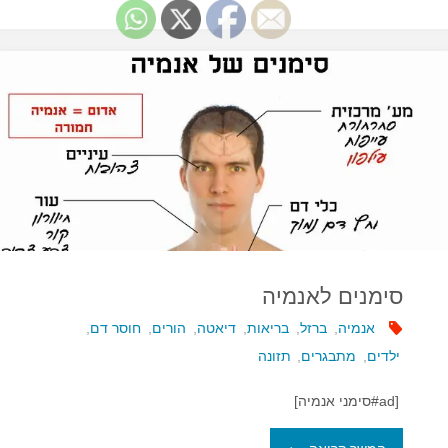
מקל
על
התסמונת
הקדם-וסתית"
סימנים לאנמיה
אנמיה
,
ברזל
,
בריאות
,
דיאטה
,
הורים
,
חוסר דם
,
ילדים
,
מתבגרים
,
תזונה
[ad#סימני אנמיה]
"סימנים