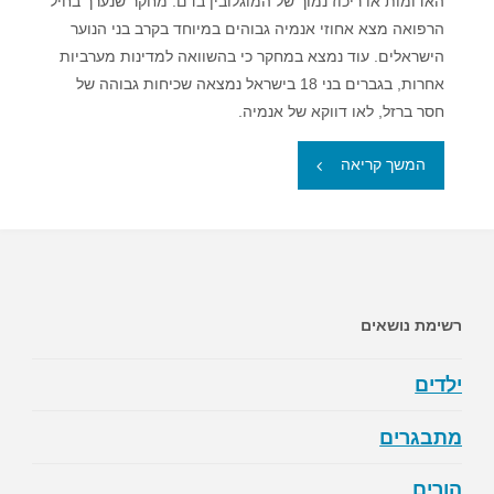
האדומות או ריכוז נמוך של המוגלובין בדם. מחקר שנערך בחיל
הרפואה מצא אחוזי אנמיה גבוהים במיוחד בקרב בני הנוער
הישראלים. עוד נמצא במחקר כי בהשוואה למדינות מערביות
אחרות, בגברים בני 18 בישראל נמצאה שכיחות גבוהה של
חסר ברזל, לאו דווקא של אנמיה.
"אנמיה
המשך קריאה
–
חסר
דם"
רשימת נושאים
ילדים
מתבגרים
הורים