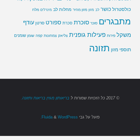
כושר
כולסטרול
מחלות לב
לב
מזון
מזון מהיר
מינרלים
מלח
מתבגרים
סוכרת
ספורט
עודף
סרטן
סוכר
סכרת
פעילות גופנית
משקל
שומנים
שומן
פירות
צליאק
צמחונות
קפה
תזונה
תוספי מזון
© 2017
כל הזכויות שמורות
ל
בריאותון מגזין בריאות ותזונה.
פועל על גבי
Fluida
WordPress.
&