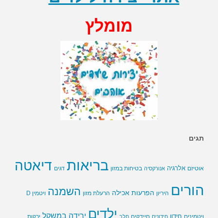
מומלץ
תגים
בריאות
דיאטה
אלרגיה
בטיחות במזון
אוטיזם
אנורקסיה
דגים
הורים
השמנה
הפרעות אכילה
ויטמין D
היריון
הרעלת מזון
ילדים
ירידה במשקל
חידון
חיידקים
ירקות
ויטמינים
חידונים
חלב