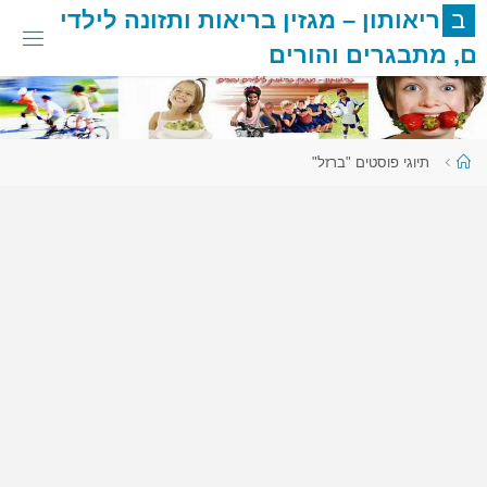
לגו
ב
ר
י
א
ו
ת
ו
ן
–
מ
ג
ז
י
ן
ב
ר
י
א
ו
ת
ו
ת
ז
ו
נ
ה
ל
י
ל
ד
י
תוכן
ם
,
מ
ת
ב
ג
ר
י
ם
ו
ה
ו
ר
י
ם
עמוד
תיוגי פוסטים "ברזל"
ראשי