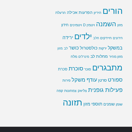
הורים
הפרעות אכילה
היריון
הרעלת
השמנה
חידון
ויטמין D
מזון
ויטמינים
ילדים
ירידה
חיידקים
חידונים
חלב
במשקל
כושר
כולסטרול
ירקות
לב
מזון
מחלות לב
מזון מהיר
מינרלים
מלח
מתבגרים
סוכרת
סוכר
סכרת
ספורט
עודף משקל
סרטן
פירות
פעילות גופנית
צליאק
צמחונות
קפה
תזונה
תוספי מזון
שומנים
שומן