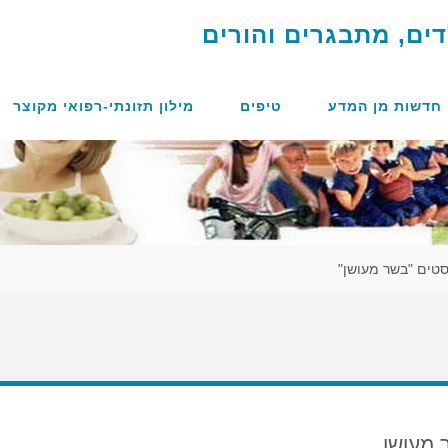
ד
י
ם
,
מ
ת
ב
ג
ר
י
ם
ו
ה
ו
ר
י
ם
חדשות מן המדע
טיפים
מילון תזונתי-רפואי מקוצר
סטים "בשר מעושן"
 מעושן