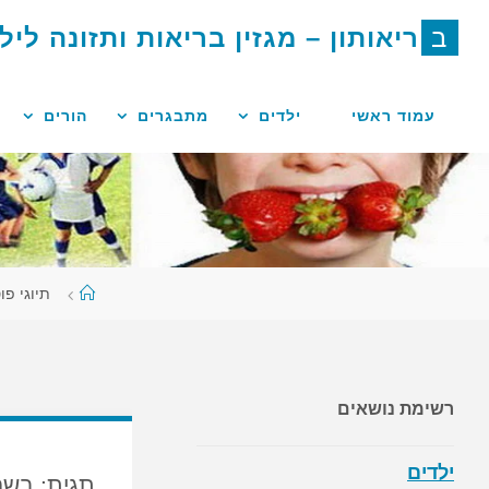
לגו
ב
ר
י
א
ו
ת
ו
ן
–
מ
ג
ז
י
ן
ב
ר
י
א
ו
ת
ו
ת
ז
ו
נ
ה
ל
י
ל
תוכן
עמוד ראשי
ילדים
מתבגרים
הורים
עמוד
תיוגי פו
ראשי
רשימת נושאים
ילדים
תגית:
בשר