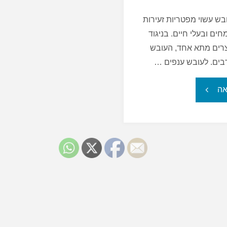
בש עשוי מפטריות זעירות
ים ובעלי חיים. בניגוד
צרים מתא אחד, העובש
בים. לעובש ענפים …
"עובש
אה
–
האם
זה
מסוכן?"