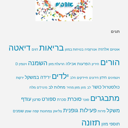
תגים
בריאות
דיאטה
אלרגיה
בטיחות במזון
אוטיזם
אנורקסיה
דגים
הורים
השמנה
הפרעות אכילה
ויטמין D
היריון
הרעלת מזון
ילדים
ירידה במשקל
חידון
חיידקים
ירקות
ויטמינים
חידונים
חלב
כושר
כולסטרול
מחלות לב
לב
מזון
מזון מהיר
מינרלים
מלח
מתבגרים
סוכרת
ספורט
עודף
סרטן
סוכר
סכרת
פעילות גופנית
משקל
שומנים
שומן
פירות
צליאק
צמחונות
קפה
תזונה
תוספי מזון