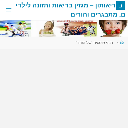
לגו
ב
ר
י
א
ו
ת
ו
ן
–
מ
ג
ז
י
ן
ב
ר
י
א
ו
ת
ו
ת
ז
ו
נ
ה
ל
י
ל
ד
י
תוכן
ם
,
מ
ת
ב
ג
ר
י
ם
ו
ה
ו
ר
י
ם
עמוד
תיוגי פוסטים "גיל הזהב"
ראשי