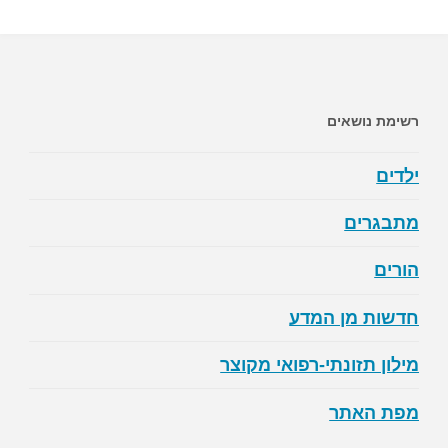
פעילות
גופנית
מומלצת
רשימת נושאים
לירידה
ילדים
במשקל
מתבגרים
בגיל
הורים
הזהב?"
חדשות מן המדע
מילון תזונתי-רפואי מקוצר
מפת האתר