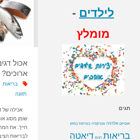
לילדים
-
מומלץ
אכול דגים
ארוכים?
בריאות
,
תזונה
תגים
אכילה של דג
אלרגיה
בטיחות במזון
אוטיזם
אנורקסיה
חייך. את המח
בריאות
דיאטה
לבריאות הציב
דגים