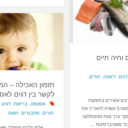
בדגים
דיכאון"
–
כיצד
לנהוג?"
 וחיה חיים
דגים
,
דיאטה
,
הורים
,
תזמון האכילה – ה
לקשר בין דגים לא
ים עשירים בחומצת
אסטמה
,
בריאות
,
דגים
,
שומן מסוג אומגה-3 עשויה להאריך את
הורים
,
מתבגרים
,
תזונה
קר ערך צוות מהמחלקה
ור מאוניברסיטת …
אלפי ילדים מהולנד שאכל