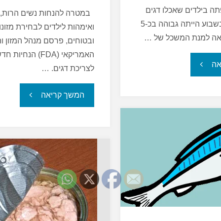
 בילדים שאכלו דגים
במטרה להנחות נשים הרות, מ
לפחות פעם בשבוע הייתה גבוהה בכ-5
ואימהות לילדים לבחירת מזונו
ואה למנת המשכל של …
ובטוחים, פרסם מנהל המזון ו
האמריקאי (FDA) הנחיות
"האם
אה
לצריכת דגים. …
אכילת
"צריכת
המשך קריאה
דגים
דגים
הופכת
מומלצת
את
לילדים
הילדים
ונשים
לחכמים
הרות