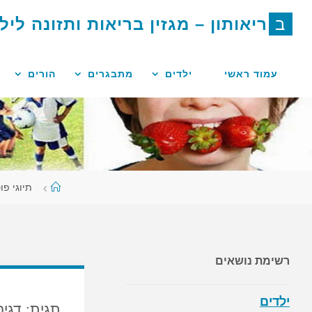
לגו
ב
ר
י
א
ו
ת
ו
ן
–
מ
ג
ז
י
ן
ב
ר
י
א
ו
ת
ו
ת
ז
ו
נ
ה
ל
י
ל
תוכן
עמוד ראשי
ילדים
מתבגרים
הורים
עמוד
תיוגי פו
ראשי
רשימת נושאים
ילדים
תגית:
דגים