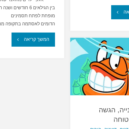
בין הגילאים 6 חודשים ושנ
"אכול
אה
מופחת לפתח תסמינים
הדומים לאסתמה בתקופה מ
דגים
"תזמון
וחיה
המשך קריאה
האכילה
חיים
–
ארוכים?"
המפתח
לקשר
בין
ייה, הגשה
טוחה
דגים