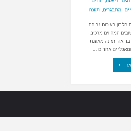
דגים
,
דיאטה
,
הורים
,
לאסטמה"
ים
,
מתבגרים
,
תזונה
חלבון באיכות גבוהה
שובים המהווים מרכיב
בריאה. תזונה מאוזנת
ומאכלי ים אחרים …
"דגים
אה
–
קנייה,
הגשה
ואכילה