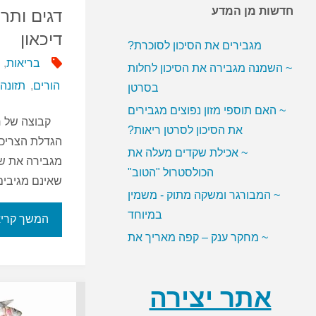
חדשות מן המדע
~ האם ממתיקים מלאכותיים
דגים ותרו
מגבירים את הסיכון לסוכרת?
דיכאון
~ השמנה מגבירה את הסיכון לחלות
בריאות
,
בסרטן
הורים
,
תזונה
~ האם תוספי מזון נפוצים מגבירים
את הסיכון לסרטן ריאות?
קבוצה של חו
~ אכילת שקדים מעלה את
הגדלת הצריכה
הכולסטרול "הטוב"
מגבירה את שי
~ המבורגר ומשקה מתוק - משמין
שאינם מגיבים
במיוחד
המשך קרי
~ מחקר ענק – קפה מאריך את
תוחלת החיים
אתר יצירה