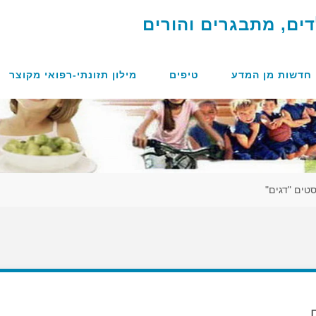
ד
י
ם
,
מ
ת
ב
ג
ר
י
ם
ו
ה
ו
ר
י
ם
חדשות מן המדע
טיפים
מילון תזונתי-רפואי מקוצר
סטים "דגים"