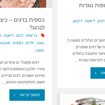
יותר?"
פות נוגדות
–
הנחיות
כספית בדגים – כיצ
דגים
,
דיאטה
,
דיכאון
,
לנהוג?
חדשות
בריאות
,
דגים
,
דיאטה
,
ה
קרים הולנדים מצאה כי
של
טונה
,
ילדים
,
כספית
,
מתבגר
 של דגים שומניים
תזונה
ה-
עור התגובה בחולים
 לתרופות נוגדות …
דגים ומאכלי ים אחרים הם 
FDA"
עתירי חלבון המספקים לגוף ח
"דגים
אה
מזינים חשובים. דגים מכילים 
חשוב להתפתחות התינוק …
ותרופות
"כספית
המשך קריאה
נוגדות