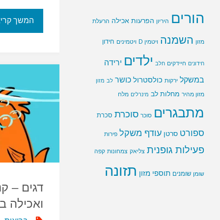
הורים
המשך קרי
הפרעות אכילה
היריון
הרעלת
השמנה
חידון
ויטמין D
מזון
ויטמינים
ילדים
ירידה
חיידקים
חידונים
חלב
במשקל
כושר
כולסטרול
ירקות
לב
מזון
מחלות לב
מזון מהיר
מינרלים
מלח
מתבגרים
סוכרת
סוכר
סכרת
ספורט
עודף משקל
סרטן
פירות
פעילות גופנית
צליאק
צמחונות
קפה
תזונה
תוספי מזון
שומנים
שומן
דגים – קנ
ואכילה ב