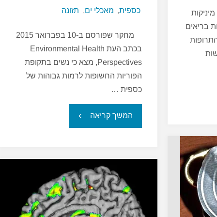
כספית
,
מאכלי ים
,
תזונה
יניקות
ת בריאים
מחקר שפורסם ב-10 בפברואר 2015
התרופות
בכתב העת Environmental Health
 חדשות
Perspectives, מצא כי נשים בתקופת
הפוריות החשופות לרמות גבוהות של
כספית …
"כספית
המשך קריאה
במאכלי
ים
והסיכון
למחלות