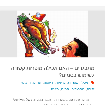
FDA
אישר
תרופה
לטיפול
בהפרעת
אכילה
בולמוסית"
מתבגרים – האם אכילה מופרזת קשורה
לשימוש בסמים?
אכילה מופרזת
,
בריאות
,
דיאטה
,
הורים
,
התקפי
זלילה
,
מתבגרים
,
סמים
,
תזונה
מחקר שפורסם במהדורת דצמבר המקוונת של Archives