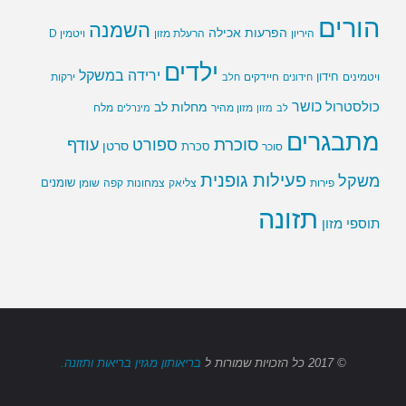
הורים
השמנה
הפרעות אכילה
ויטמין D
היריון
הרעלת מזון
ילדים
ירידה במשקל
חידון
חיידקים
ירקות
ויטמינים
חידונים
חלב
כושר
כולסטרול
מחלות לב
לב
מזון
מזון מהיר
מינרלים
מלח
מתבגרים
סוכרת
ספורט
עודף
סרטן
סוכר
סכרת
פעילות גופנית
משקל
שומנים
שומן
פירות
צליאק
צמחונות
קפה
תזונה
תוספי מזון
© 2017
כל הזכויות שמורות
ל
בריאותון מגזין בריאות ותזונה.