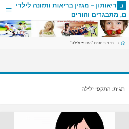
לגו
ב
ר
י
א
ו
ת
ו
ן
–
מ
ג
ז
י
ן
ב
ר
י
א
ו
ת
ו
ת
ז
ו
נ
ה
ל
י
ל
ד
י
תוכן
ם
,
מ
ת
ב
ג
ר
י
ם
ו
ה
ו
ר
י
ם
עמוד
תיוגי פוסטים "התקפי זלילה"
ראשי
תגית:
התקפי זלילה