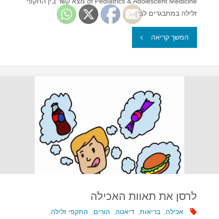
of Pediatrics & Adolescent Medicine מצא קשר בין התקפי
זלילה במתבגרים לבין …
"מתבגרים
המשך קריאה
–
האם
אכילה
מופרזת
קשורה
לשימוש
בסמים?"
לרסן את תאוות האכילה
אכילה
,
בריאות
,
דיאטה
,
הורים
,
התקפי זלילה
,