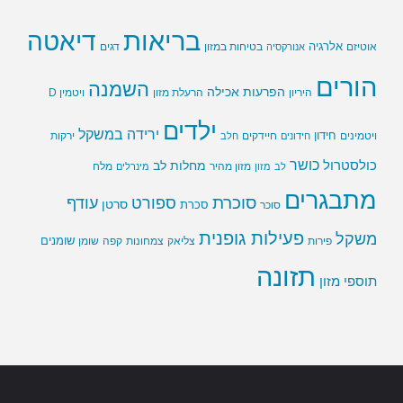
בריאות
דיאטה
אלרגיה
בטיחות במזון
אוטיזם
אנורקסיה
דגים
הורים
השמנה
הפרעות אכילה
ויטמין D
היריון
הרעלת מזון
ילדים
ירידה במשקל
חידון
חיידקים
ירקות
ויטמינים
חידונים
חלב
כושר
כולסטרול
מחלות לב
לב
מזון
מזון מהיר
מינרלים
מלח
מתבגרים
סוכרת
ספורט
עודף
סרטן
סוכר
סכרת
פעילות גופנית
משקל
שומנים
שומן
פירות
צליאק
צמחונות
קפה
תזונה
תוספי מזון