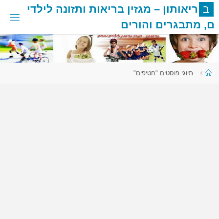
לגו
ב
ר
י
א
ו
ת
ו
ן
–
מ
ג
ז
י
ן
ב
ר
י
א
ו
ת
ו
ת
ז
ו
נ
ה
ל
י
ל
ד
י
תוכן
ם
,
מ
ת
ב
ג
ר
י
ם
ו
ה
ו
ר
י
ם
עמוד
תיוגי פוסטים "חטיפים"
ראשי