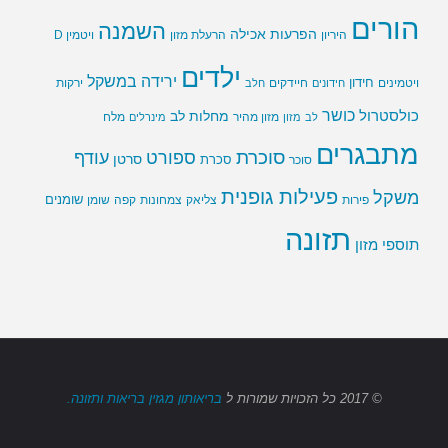
הורים
השמנה
הפרעות אכילה
ויטמין D
היריון
הרעלת מזון
ילדים
ירידה במשקל
חידון
חיידקים
ירקות
ויטמינים
חידונים
חלב
כושר
כולסטרול
מחלות לב
לב
מזון
מזון מהיר
מינרלים
מלח
מתבגרים
סוכרת
ספורט
עודף
סרטן
סוכר
סכרת
פעילות גופנית
משקל
שומנים
שומן
פירות
צליאק
צמחונות
קפה
תזונה
תוספי מזון
© 2017
כל הזכויות שמורות
ל
בריאותון מגזין בריאות ותזונה.