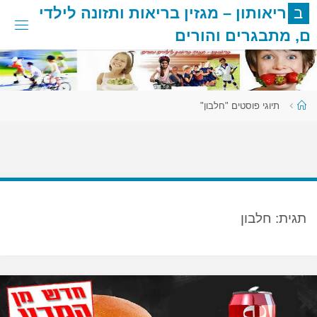
לגו
ב
ר
י
א
ו
ת
ו
ן
–
מ
ג
ז
י
ן
ב
ר
י
א
ו
ת
ו
ת
ז
ו
נ
ה
ל
י
ל
ד
י
תוכן
ם
,
מ
ת
ב
ג
ר
י
ם
ו
ה
ו
ר
י
ם
עמוד
תיוגי פוסטים "חלבון"
ראשי
תגית:
חלבון