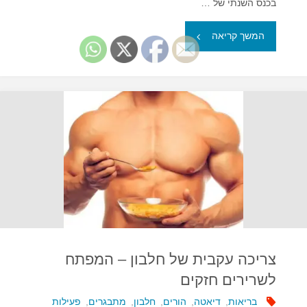
בכנס השנתי של …
"האם
המשך קריאה
חלבון
ופרוביוטיקה
מסייעים
בשליטה
על
רמות
הסוכר
צריכה עקבית של חלבון – המפתח
בדם?"
לשרירים חזקים
בריאות
,
דיאטה
,
הורים
,
חלבון
,
מתבגרים
,
פעילות