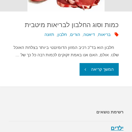
יותר
כמות וסוג החלבון לבריאות מיטבית
חלבון
בריאות
,
דיאטה
,
הורים
,
חלבון
,
תזונה
לפני
חלבון הוא בד"כ רכיב המזון הדומיננטי ביותר בצלחת האוכל
פעילות
שלנו. אולם, האם אנו באמת זקוקים לכמות רבה כל כך של …
גופנית"
"כמות
המשך קריאה
וסוג
החלבון
לבריאות
רשימת נושאים
מיטבית"
ילדים