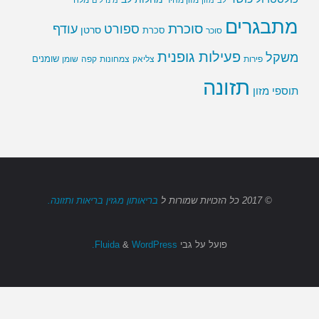
מתבגרים
סוכרת
ספורט
עודף
סרטן
סוכר
סכרת
פעילות גופנית
משקל
שומנים
שומן
פירות
צליאק
צמחונות
קפה
תזונה
תוספי מזון
© 2017
כל הזכויות שמורות
ל
בריאותון מגזין בריאות ותזונה.
פועל על גבי
Fluida
WordPress.
&