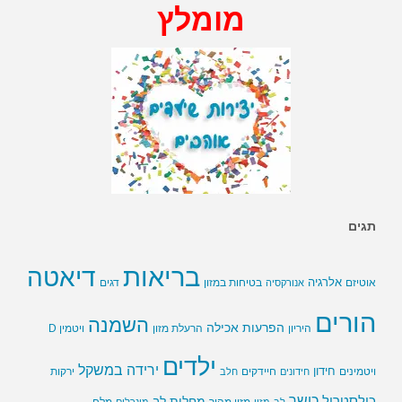
מומלץ
תגים
בריאות
דיאטה
אלרגיה
בטיחות במזון
אוטיזם
אנורקסיה
דגים
הורים
השמנה
הפרעות אכילה
ויטמין D
היריון
הרעלת מזון
ילדים
ירידה במשקל
חידון
חיידקים
ירקות
ויטמינים
חידונים
חלב
כושר
כולסטרול
מחלות לב
לב
מזון
מזון מהיר
מינרלים
מלח