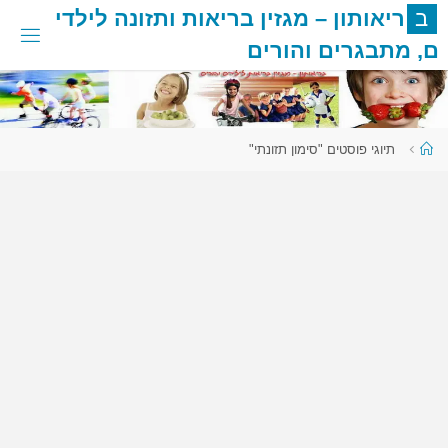
לגו
ב
ר
י
א
ו
ת
ו
ן
–
מ
ג
ז
י
ן
ב
ר
י
א
ו
ת
ו
ת
ז
ו
נ
ה
ל
י
ל
ד
י
תוכן
ם
,
מ
ת
ב
ג
ר
י
ם
ו
ה
ו
ר
י
ם
עמוד
תיוגי פוסטים "סימון תזונתי"
ראשי