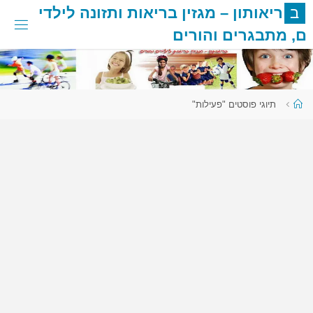
לגו
ב
ר
י
א
ו
ת
ו
ן
–
מ
ג
ז
י
ן
ב
ר
י
א
ו
ת
ו
ת
ז
ו
נ
ה
ל
י
ל
ד
י
תוכן
ם
,
מ
ת
ב
ג
ר
י
ם
ו
ה
ו
ר
י
ם
עמוד
תיוגי פוסטים "פעילות"
ראשי