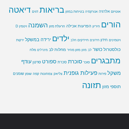
בריאות
דיאטה
אלרגיה
בטיחות במזון
אוטיזם
אנורקסיה
דגים
הורים
השמנה
הפרעות אכילה
ויטמין D
היריון
הרעלת מזון
ילדים
ירידה במשקל
חידון
חיידקים
ירקות
ויטמינים
חידונים
חלב
כושר
כולסטרול
מחלות לב
לב
מזון
מזון מהיר
מינרלים
מלח
מתבגרים
סוכרת
ספורט
עודף
סרטן
סוכר
סכרת
פעילות גופנית
משקל
שומנים
שומן
פירות
צליאק
צמחונות
קפה
תזונה
תוספי מזון