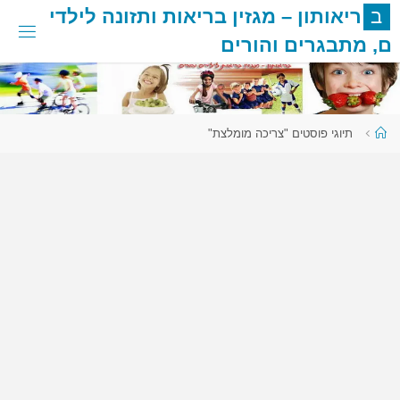
לגו
ב
ר
י
א
ו
ת
ו
ן
–
מ
ג
ז
י
ן
ב
ר
י
א
ו
ת
ו
ת
ז
ו
נ
ה
ל
י
ל
ד
י
תוכן
ם
,
מ
ת
ב
ג
ר
י
ם
ו
ה
ו
ר
י
ם
עמוד
תיוגי פוסטים "צריכה מומלצת"
ראשי