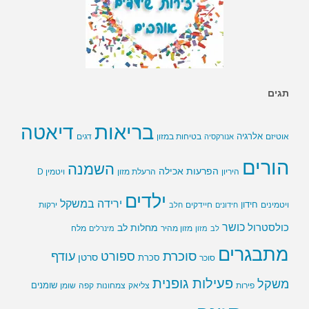
תגים
בריאות
דיאטה
אלרגיה
בטיחות במזון
אוטיזם
אנורקסיה
דגים
הורים
השמנה
הפרעות אכילה
ויטמין D
היריון
הרעלת מזון
ילדים
ירידה במשקל
חידון
חיידקים
ירקות
ויטמינים
חידונים
חלב
כושר
כולסטרול
מחלות לב
לב
מזון
מזון מהיר
מינרלים
מלח
מתבגרים
סוכרת
ספורט
עודף
סרטן
סוכר
סכרת
פעילות גופנית
משקל
שומנים
שומן
פירות
צליאק
צמחונות
קפה