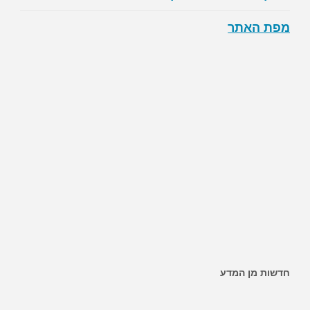
מפת האתר
חדשות מן המדע
~ האם ממתיקים מלאכותיים מגבירים את הסיכון לסוכרת?