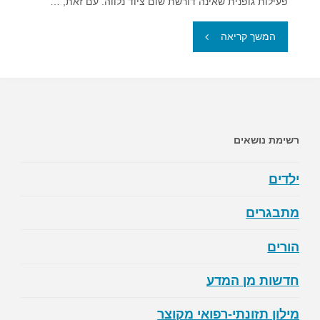
פעילות גופנית שאינה דורשת שום ציוד נלווה. עם זאת, …
"ריצת
המשך קריאה
ילדים"
רשימת נושאים
ילדים
מתבגרים
הורים
חדשות מן המדע
מילון תזונתי-רפואי מקוצר