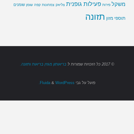
פעילות גופנית
משקל
שומנים
שומן
פירות
צליאק
צמחונות
קפה
תזונה
תוספי מזון
© 2017
כל הזכויות שמורות
ל
בריאותון מגזין בריאות ותזונה.
פועל על גבי
Fluida
WordPress.
&