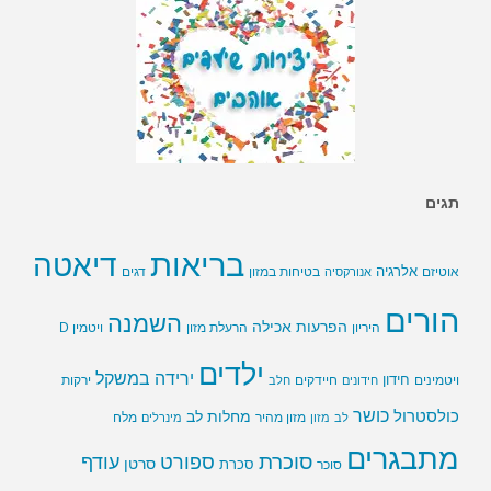
תגים
בריאות
דיאטה
אלרגיה
בטיחות במזון
אוטיזם
אנורקסיה
דגים
הורים
השמנה
הפרעות אכילה
ויטמין D
היריון
הרעלת מזון
ילדים
ירידה במשקל
חידון
חיידקים
ירקות
ויטמינים
חידונים
חלב
כושר
כולסטרול
מחלות לב
לב
מזון
מזון מהיר
מינרלים
מלח
מתבגרים
סוכרת
ספורט
עודף
סרטן
סוכר
סכרת