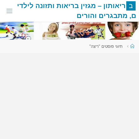
לגו
ב
ר
י
א
ו
ת
ו
ן
–
מ
ג
ז
י
ן
ב
ר
י
א
ו
ת
ו
ת
ז
ו
נ
ה
ל
י
ל
ד
י
תוכן
ם
,
מ
ת
ב
ג
ר
י
ם
ו
ה
ו
ר
י
ם
עמוד
תיוגי פוסטים "ריצה"
ראשי