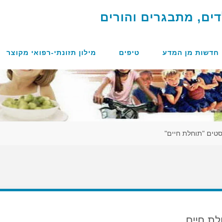
ד
י
ם
,
מ
ת
ב
ג
ר
י
ם
ו
ה
ו
ר
י
ם
חדשות מן המדע
טיפים
מילון תזונתי-רפואי מקוצר
סטים "תוחלת חיים"
ת חיים