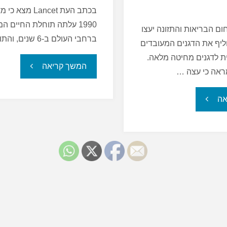
בכתב העת Lancet מצ
1990 עלתה תוחלת החיים 
 הבריאות והתזונה יעצו
ברחבי העולם ב-6 שנים, והתוחלת …
יף את הדגנים המעובדים
ת לדגנים מחיטה מלאה.
"עלייה
המשך קריאה
אה כי עצה …
בתוחלת
"האם
אה
החיים
אכילת
הממוצעת
דגנים
בעולם"
מלאים
אכן
מאריכה