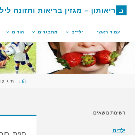
לגו
ב
ר
י
א
ו
ת
ו
ן
–
מ
ג
ז
י
ן
ב
ר
י
א
ו
ת
ו
ת
ז
ו
נ
ה
ל
י
ל
תוכן
עמוד ראשי
ילדים
מתבגרים
הורים
עמוד
תיוגי פו
ראשי
רשימת נושאים
ילדים
תגית:
תוחל