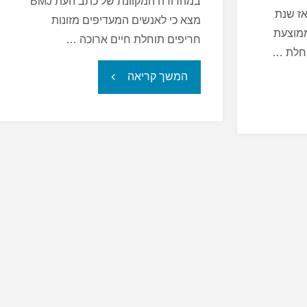
במהדורה המקוונת של כתב העת BMJ
א כי מאז שנת
מצא כי לאנשים המעדיפים מזונות
הממוצעת
חריפים תוחלת חיים ארוכה …
"תבלינים
המשך קריאה
עשויים
להאריך
את
תוחלת
החיים"