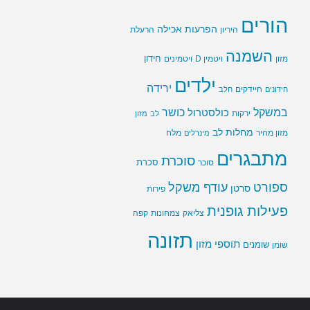
הורים
הפרעות אכילה
היריון
הרעלת
השמנה
חידון
ויטמין D
מזון
ויטמינים
ילדים
ירידה
חיידקים
חידונים
חלב
במשקל
כושר
כולסטרול
ירקות
לב
מזון
מחלות לב
מזון מהיר
מינרלים
מלח
מתבגרים
סוכרת
סוכר
סכרת
ספורט
עודף משקל
סרטן
פירות
פעילות גופנית
צליאק
צמחונות
קפה
תזונה
תוספי מזון
שומנים
שומן