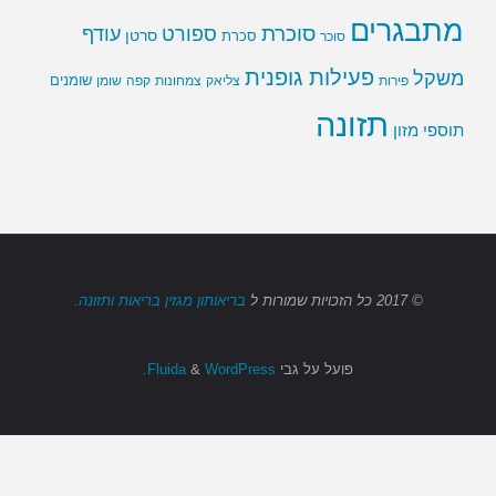
מתבגרים
סוכרת
ספורט
עודף
סרטן
סוכר
סכרת
פעילות גופנית
משקל
שומנים
שומן
פירות
צליאק
צמחונות
קפה
תזונה
תוספי מזון
© 2017
כל הזכויות שמורות
ל
בריאותון מגזין בריאות ותזונה.
פועל על גבי
Fluida
WordPress.
&