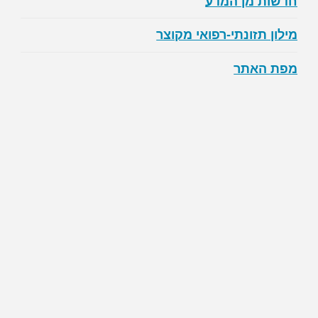
חדשות מן המדע
מילון תזונתי-רפואי מקוצר
מפת האתר