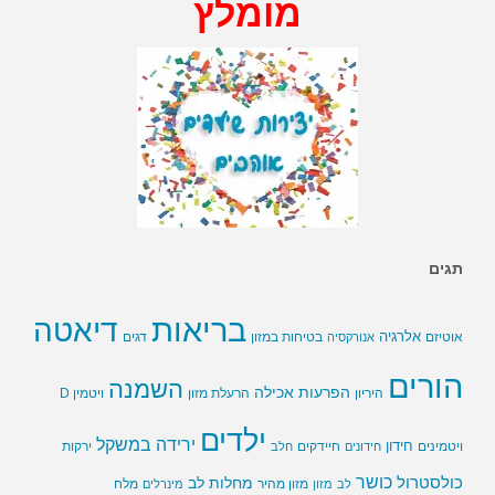
מומלץ
תגים
בריאות
דיאטה
אלרגיה
בטיחות במזון
אוטיזם
אנורקסיה
דגים
הורים
השמנה
הפרעות אכילה
ויטמין D
היריון
הרעלת מזון
ילדים
ירידה במשקל
חידון
חיידקים
ירקות
ויטמינים
חידונים
חלב
כושר
כולסטרול
מחלות לב
לב
מזון
מזון מהיר
מינרלים
מלח