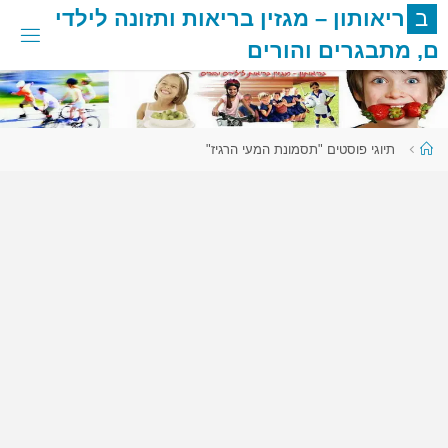
לגו
ב
ר
י
א
ו
ת
ו
ן
–
מ
ג
ז
י
ן
ב
ר
י
א
ו
ת
ו
ת
ז
ו
נ
ה
ל
י
ל
ד
י
תוכן
ם
,
מ
ת
ב
ג
ר
י
ם
ו
ה
ו
ר
י
ם
עמוד
תיוגי פוסטים "תסמונת המעי הרגיז"
ראשי