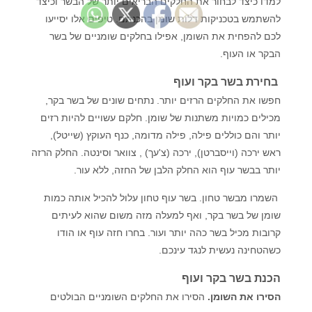
למדו כיצד לבחור את החלקים הבריאים יותר של הבשר וכיצד
להשתמש בטכניקות דלות שומן בהכנתם. טיפים אלו יסייעו
לכם להפחית את השומן, אפילו בחלקים שומניים של בשר
הבקר או העוף.
בחירת בשר בקר ועוף
חפשו את החלקים הרזים יותר. נתחים שונים של בשר בקר,
מכילים כמויות משתנות של שומן. חלקם עשויים להיות רזים
יותר והם כוללים פילה, פילה מדומה, כנף העוקץ (שייטל),
ראש ירכה (וייסברטן), ירכה (צ'עך) , צוואר וסינטה. החלק הרזה
יותר בבשר עוף הוא החלק הלבן של החזה, ללא עור.
השמרו מבשר טחון. בשר עוף טחון עלול להכיל אותה כמות
שומן של בשר בקר, ואף למעלה מזה משום שהוא לעיתים
קרובות מכיל בשר כהה יותר ועור. בחרו חזה עוף או הודו
כשהטחינה נעשית לנגד עינכם.
הכנת בשר בקר ועוף
הסירו את השומן.
הסירו את החלקים השומניים הבולטים