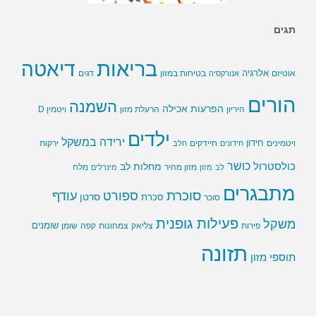
תגים
בריאות
דיאטה
אלרגיה
בטיחות במזון
אוטיזם
אנורקסיה
דגים
הורים
השמנה
הפרעות אכילה
ויטמין D
היריון
הרעלת מזון
ילדים
ירידה במשקל
חידון
חיידקים
ירקות
ויטמינים
חידונים
חלב
כושר
כולסטרול
מחלות לב
לב
מזון
מזון מהיר
מינרלים
מלח
מתבגרים
סוכרת
ספורט
עודף
סרטן
סוכר
סכרת
פעילות גופנית
משקל
שומנים
שומן
פירות
צליאק
צמחונות
קפה
תזונה
תוספי מזון