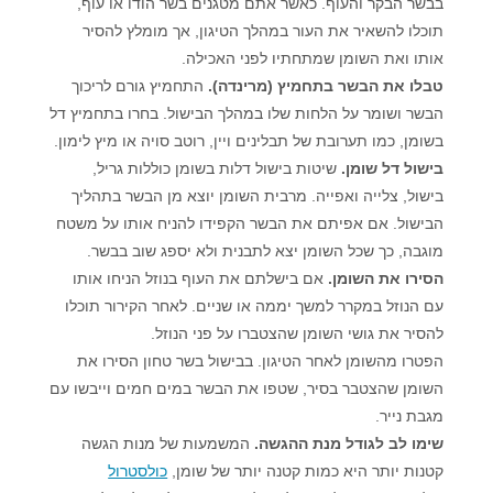
בבשר הבקר והעוף. כאשר אתם מטגנים בשר הודו או עוף,
תוכלו להשאיר את העור במהלך הטיגון, אך מומלץ להסיר
אותו ואת השומן שמתחתיו לפני האכילה.
טבלו את הבשר בתחמיץ (מרינדה).
התחמיץ גורם לריכוך
הבשר ושומר על הלחות שלו במהלך הבישול. בחרו בתחמיץ דל
בשומן, כמו תערובת של תבלינים ויין, רוטב סויה או מיץ לימון.
בישול דל שומן.
שיטות בישול דלות בשומן כוללות גריל,
בישול, צלייה ואפייה. מרבית השומן יוצא מן הבשר בתהליך
הבישול. אם אפיתם את הבשר הקפידו להניח אותו על משטח
מוגבה, כך שכל השומן יצא לתבנית ולא יספג שוב בבשר.
הסירו את השומן.
אם בישלתם את העוף בנוזל הניחו אותו
עם הנוזל במקרר למשך יממה או שניים. לאחר הקירור תוכלו
להסיר את גושי השומן שהצטברו על פני הנוזל.
הפטרו מהשומן לאחר הטיגון. בבישול בשר טחון הסירו את
השומן שהצטבר בסיר, שטפו את הבשר במים חמים וייבשו עם
מגבת נייר.
שימו לב לגודל מנת ההגשה.
המשמעות של מנות הגשה
קטנות יותר היא כמות קטנה יותר של שומן,
כולסטרול