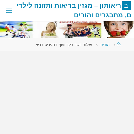
לגו
ב
ר
י
א
ו
ת
ו
ן
–
מ
ג
ז
י
ן
ב
ר
י
א
ו
ת
ו
ת
ז
ו
נ
ה
ל
י
ל
ד
י
תוכן
ם
,
מ
ת
ב
ג
ר
י
ם
ו
ה
ו
ר
י
ם
עמוד
הורים
שילוב בשר בקר ועוף בתפריט בריא
ראשי