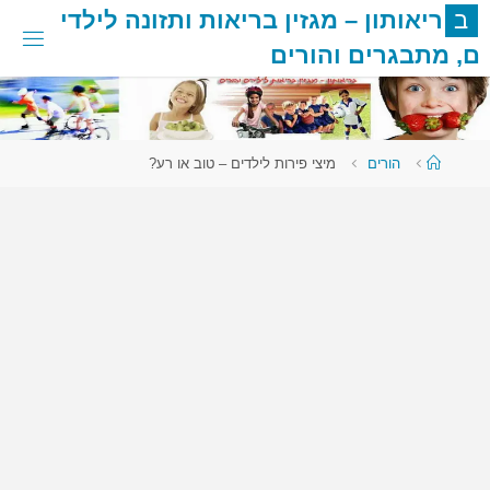
לגו
ב
ר
י
א
ו
ת
ו
ן
–
מ
ג
ז
י
ן
ב
ר
י
א
ו
ת
ו
ת
ז
ו
נ
ה
ל
י
ל
ד
י
תוכן
ם
,
מ
ת
ב
ג
ר
י
ם
ו
ה
ו
ר
י
ם
עמוד
הורים
מיצי פירות לילדים – טוב או רע?
ראשי