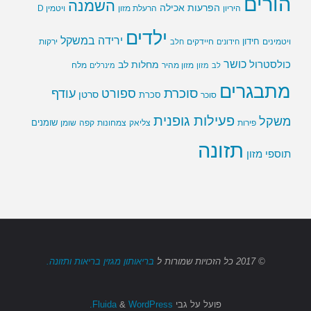
הורים
השמנה
הפרעות אכילה
ויטמין D
היריון
הרעלת מזון
ילדים
ירידה במשקל
חידון
חיידקים
ירקות
ויטמינים
חידונים
חלב
כושר
כולסטרול
מחלות לב
לב
מזון
מזון מהיר
מינרלים
מלח
מתבגרים
סוכרת
ספורט
עודף
סרטן
סוכר
סכרת
פעילות גופנית
משקל
שומנים
שומן
פירות
צליאק
צמחונות
קפה
תזונה
תוספי מזון
© 2017
כל הזכויות שמורות
ל
בריאותון מגזין בריאות ותזונה.
פועל על גבי
Fluida
WordPress.
&