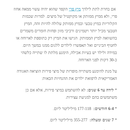
אם בחרת לתת לילדך
מיץ פרי
הקפד שהוא יהיה עשוי ממאה אחוז
פרי, ולא ממיץ ממותק או מקוקטיל של מיצים. למרות שכמות
הקלוריות במיץ טבעי ובמיץ ממותק עלולה להיות זהה, המיץ
הטבעי מכיל יותר ויטמינים ורכיבי מזון ופחות חומרים משמרים
בהשוואה למיץ הממותק. הגישו את המיץ רק כתוספת לארוחה או
לחטיף הביניים ואל תאפשרו לילדים ללגום ממנו במשך היום.
במידה ולילד יש בעיות אכילה, הימנע מלתת לו שתייה כלשהי
כ-30 דקות לפני הארוחה.
על מנת להימנע משתייה מופרזת של מיצי פירות הוציאה האגודה
האמריקאית לרפואת ילדים את ההנחיות הבאות:
*
לידה עד 6 שנים:
לא להשתמש במיצי פירות, אלא אם כן
משתמשים בהם למניעת עצירות.
*
6-4 חודשים:
177-118 מיליליטר ליום.
*
7 שנים ומעלה:
355-277 מיליליטר ליום.