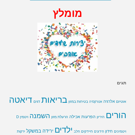
מומלץ
תגים
בריאות
דיאטה
אלרגיה
בטיחות במזון
אוטיזם
אנורקסיה
דגים
הורים
השמנה
הפרעות אכילה
ויטמין D
היריון
הרעלת מזון
ילדים
ירידה במשקל
חידון
חיידקים
ירקות
ויטמינים
חידונים
חלב