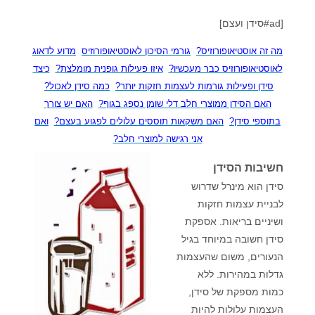
[ad#סידן ועצם]
מה זה אוסטיאופורוזיס?
גורמי הסיכון לאוסטיאופורוזיס
מדוע לדאוג
לאוסטיאופורוזיס כבר מעכשיו?
איזו פעילות גופנית מומלצת?
כיצד
סידן ופעילות גורמות לעצמות חזקות יותר?
כמה סידן לאכול?
האם הסידן ממוצרי חלב דלי שומן נספג בגוף?
האם יש צורך
בתוספי סידן?
האם משקאות תוססים עלולים לפגוע בעצם?
ואם
אני רגישה למוצרי חלב?
חשיבות הסידן
סידן הוא מינרל שדרוש
לבניית עצמות חזקות
ושיניים בריאות. אספקת
סידן חשובה במיוחד בגיל
הנעורים, משום שהעצמות
גדלות במהירות. ללא
כמות מספקת של סידן,
העצמות עלולות להיות