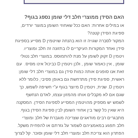
האם הסידן ממוצרי חלב דלי שומן נספג בגוף?
או במילים אחרות: האם ככל שאחוזי השומן במוצר יורדים,
ספיגת הסידן קטנה?
המקור לסברה שגויה זו הוא בהנחה שויטמין D מסייע בספיגת
סידן ואחד המקורות העיקריים לו בתזונה זה חלב ומוצריו.
ויטמין D זקוק לשומן על מנת להתמוסס. במוצרי חלב נטולי
שומן , אין כאמור שומן , ולכן ויטמין D כביכול אינו מסיס. עם
זאת אנו סופגים אותה כמות סידן גם במוצרי חלב דלי שומן:
ראשית, ספיגת סידן מתרחשת גם באופן פסיבי, כלומר ללא
ויטמין D. שנית, ויטמין D מיוצר בגוף ע"י חשיפה לשמש, כך
שגם אם לא מקבלים אותו מהמזון עצמו, לאדם הנחשף
לשמש יש מספיק מהויטמין המסייע לספיגת הסידן. המסקנה
היא שאין כל קשר בין אחוזי השומן לבין ספיגת הסידן בגוף.
מתבגרים רבים מודאגים שצריכה מוגברת של חלב ומוצרי
חלב תפגע במאמציהם לשמור על גזרתם או להפחית משקל.
הפתרון הוא צריכת חלב ומוצרי חלב דלי שומן וסוכר. קל לצרוך