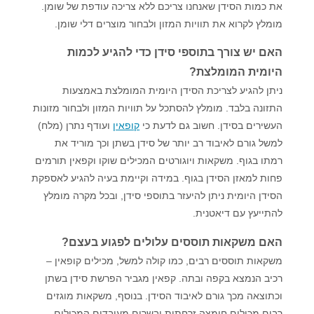
את כמות הסידן שאנחנו צריכם ללא צריכה עודפת של שומן.
מומלץ לקרוא את תוויות המזון ולבחור מוצרים דלי שומן.
האם יש צורך בתוספי סידן כדי להגיע לכמות
היומית המומלצת?
ניתן להגיע לצריכת הסידן היומית המומלצת באמצעות
התזונה בלבד. מומלץ להסתכל על תוויות המזון ולבחור מזונות
העשירים בסידן. חשוב גם לדעת כי
קופאין
ועודף נתרן (מלח)
למשל גורם לאיבוד רב יותר של סידן בשתן וכך מוריד את
רמתו בגוף. משקאות ויוגורטים המכילים שוקו וקפאין תורמים
פחות למאזן הסידן בגוף. במידה וקיימת בעיה להגיע לאספקת
הסידן היומית ניתן להיעזר בתוספי סידן, ובכל מקרה מומלץ
להתייעץ עם דיאטנית.
האם משקאות תוססים עלולים לפגוע בעצם?
משקאות תוססים רבים, כמו קולה למשל, מכילים קופאין –
רכיב הנמצא בקפה ובתה. קפאין מגביר הפרשת סידן בשתן
וכתוצאה מכך גורם לאיבוד הסידן. בנוסף, משקאות מוגזים
רבים מכילים חומצה זרחתית ובשרים מעובדים המכילים