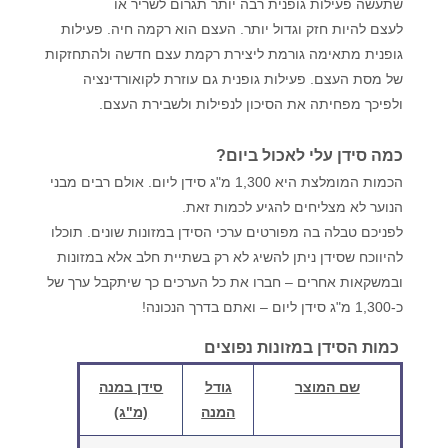
שתעשה פעילות גופנית רבה יותר תגרום לשריר או
לעצם להיות חזק וגדול יותר. העצם הוא רקמה חיה. פעילות
גופנית מתאימה גורמת ליצירת רקמת עצם חדשה ולהתחזקות
של מסת העצם. פעילות גופנית גם עוזרת לקואורדינציה
ולפיכך מפחיתה את הסיכון לנפילות ולשבירת העצם.
כמה סידן עלי לאכול ביום?
הכמות המומלצת היא 1,300 מ"ג סידן ליום. אולם רבים מבני
הנוער לא מצליחים להגיע לכמות זאת.
לפניכם טבלה בה מפורטים ערכי הסידן במזונות שונים. תוכלו
להיווכח שסידן ניתן להשיג לא רק בשתיית חלב אלא במזונות
ובמשקאות אחרים – חברו את כל הערכים כך שיתקבל ערך של
כ-1,300 מ"ג סידן ליום – ואתם בדרך הנכונה!
כמות הסידן במזונות נפוצים
שם המוצר
גודל
סידן במנה
המנה
(מ"ג)