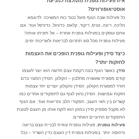
איזו פעילות גופנית מומלצת למניעת
אוסטיאופורוזיס?
כל פעילות שבה הגוף פועל כנגד כוח המשיכה. לדוגמא:
הליכה, ריצה, טניס, ריקוד, קלאס, כדורגל, כדורסל ועוד. אם
אתם עוסקים בפעילות גופנית אחרת – אל תזניחו אותה!
פעילות גופנית מכל סוג תתרום לבריאות ולאריכות ימים.
כיצד סידן ופעילות גופנית הופכים את העצמות
לחזקות יותר?
סידן.
כאשר הגוף בונה רקמת עצם חדשה הוא יוצר לעצמו
קודם מסגרת שעשויה מחלבון – הקולגן. הסידן המצוי בדם
חודר למסגרת הקולגן. הסידן והקולגן יוצרים יחד עצמות
חזקות וגמישות. הסידן נחוץ לגוף גם לתפקודים אחרים כמו
קשרים בין תאי העצב, תפקודי הלב והריאות ועוד. אם הגוף
לא מקבל מספיק סידן במזון הוא לוקח אותו מן העצם לטובת
התפקודים החיוניים האחרים.
פעילות גופנית.
פעילות גופנית עוזרת לבניית עצם בריאה
ודחוסה יותר. בפעילות גופנית דין העצם כדין השריר – ככל