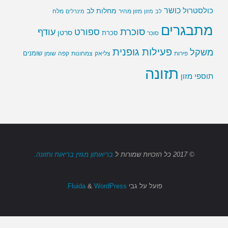
כושר
כולסטרול
מחלות לב
לב
מזון
מזון מהיר
מינרלים
מלח
מתבגרים
סוכרת
ספורט
עודף
סרטן
סוכר
סכרת
פעילות גופנית
משקל
שומנים
שומן
פירות
צליאק
צמחונות
קפה
תזונה
תוספי מזון
© 2017
כל הזכויות שמורות
ל
בריאותון מגזין בריאות ותזונה.
פועל על גבי
Fluida
WordPress.
&