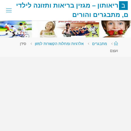
לגו
ב
ר
י
א
ו
ת
ו
ן
–
מ
ג
ז
י
ן
ב
ר
י
א
ו
ת
ו
ת
ז
ו
נ
ה
ל
י
ל
ד
י
תוכן
ם
,
מ
ת
ב
ג
ר
י
ם
ו
ה
ו
ר
י
ם
עמוד
מתבגרים
אלרגיות ומחלות הקשורות למזון
סידן
ראשי
ועצם