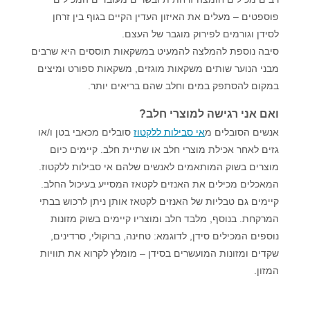
פוספטים – מעלים את האיזון העדין הקיים בגוף בין זרחן
לסידן וגורמים לפירוק מוגבר של העצם.
סיבה נוספת להמלצה להמעיט במשקאות תוססים היא שרבים
מבני הנוער שותים משקאות מוגזים, משקאות ספורט ומיצים
במקום להסתפק במים וחלב שהם בריאים יותר.
ואם אני רגישה למוצרי חלב?
אנשים הסובלים מ
אי סבילות ללקטוז
סובלים מכאבי בטן ו/או
גזים לאחר אכילת מוצרי חלב או שתיית חלב. קיימים כיום
מוצרים בשוק המותאמים לאנשים שלהם אי סבילות ללקטוז.
המאכלים מכילים את האנזים לקטאז המסייע בעיכול החלב.
קיימים גם טבליות של האנזים לקטאז אותן ניתן לרכוש בבתי
המרקחת. בנוסף, מלבד חלב ומוצריו קיימים בשוק מזונות
נוספים המכילים סידן, לדוגמא: טחינה, ברוקולי, סרדינים,
שקדים ומזונות המועשרים בסידן – מומלץ לקרוא את תוויות
המזון.