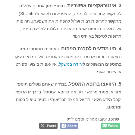
3. אינטראקציות אפשריות.
תוספי מזון אחדים עלולים
להתקשר לתרופות. לדוגמה, ההיפריקום (St. John's wort)
מתקשר לתרופות רבות ועלול להפחית את השפעתן, תרופות
אלו כוללות תרופות אנטי-דיכאוניות, גלולות למניעת היריון,
תרופות לטיפול באיידס ועוד.
4. היו מודעים לסכנת הזיהום.
באחדים מתוספי המזון
נמצאו תרופות או מרכיבים מסוכנים אחרים. אלו נמצאו בעיקר
בתוספים המשווקים ל
ירידה במשקל
, אין-אונות ביצועי ספורט
או עיצוב הגוף.
5. היוועצו ברופא המטפל.
במידה שאתם נוטלים תוספי
מזון או צמחי מרפא יידעו את הרופא המטפל. בדרך זו הרופא
יקבל מידע מלא יותר על המצב הבריאותי ויבטיח טיפול בטוח
ומתואם.
שתפו, עקבו אחרינו וסמנו לייק: