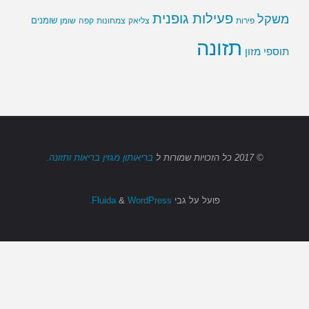
פעילות גופנית
משקל
שומנים
שומן
פירות
צליאק
צמחונות
קפה
תזונה
תוספי מזון
© 2017
כל הזכויות שמורות
ל
בריאותון מגזין בריאות ותזונה.
פועל על גבי
Fluida
WordPress.
&