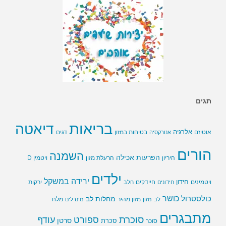
תגים
בריאות
דיאטה
אלרגיה
בטיחות במזון
אוטיזם
אנורקסיה
דגים
הורים
השמנה
הפרעות אכילה
ויטמין D
היריון
הרעלת מזון
ילדים
ירידה במשקל
חידון
חיידקים
ירקות
ויטמינים
חידונים
חלב
כושר
כולסטרול
מחלות לב
לב
מזון
מזון מהיר
מינרלים
מלח
מתבגרים
סוכרת
ספורט
עודף
סרטן
סוכר
סכרת