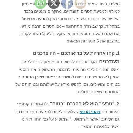
נוזלים. בעוד שמחקרים רבים תומכים בנטילת תוספי מזון
למילוי ולמניעת חסרים תזונתיים, מחקרים מעטים בלבד
הצביעו על יתרונות השימוש בתוספי מזון למניעה ולטיפול
במחלות. כך שבשורה התחתונה – אנו חסרים הרבה מידע.
אם אתם נוטלים תוספי מזון או שוקלים ליטול חשוב לקחת
בחשבון את 5 הנקודות הבאות:
1. קחו אחריות על בריאותכם – היו צרכנים
מעודכנים.
הקריטריונים לשיווק תוספי מזון שונים לגמרי
מאלו הנהוגים לגבי תרופות. לדוגמה, המשווקים את תוספי
המזון לא מחוייבים בדיווח למשרד הבריאות שאכן התוספים
בטוחים ומועילים. נסו לחפש מידע על יעילותם ובטיחותם של
התוספים שאתם נוטלים.
2. "טבעי" הוא לא בהכרח "בטוח".
לדוגמה, הקומפרי
והקווה הם
צמחי מרפא
שעלולים לגרום לפגיעה חמורה בכבד.
גם הכיתוב "אושר לשימוש…" שמופיע על גבי התווית אינו
מעיד על איכות המוצר.