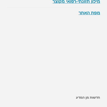
מילון תזונתי-רפואי מקוצר
מפת האתר
חדשות מן המדע
~ האם ממתיקים מלאכותיים מגבירים את הסיכון לסוכרת?