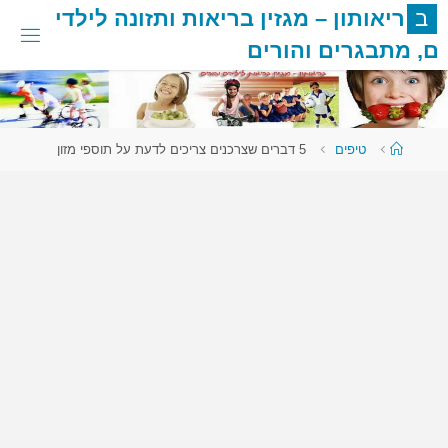
לגו
ב
ר
י
א
ו
ת
ו
ן
–
מ
ג
ז
י
ן
ב
ר
י
א
ו
ת
ו
ת
ז
ו
נ
ה
ל
י
ל
ד
י
תוכן
ם
,
מ
ת
ב
ג
ר
י
ם
ו
ה
ו
ר
י
ם
עמוד
טיפים
5 דברים שצרכנים צריכים לדעת על תוספי מזון
ראשי