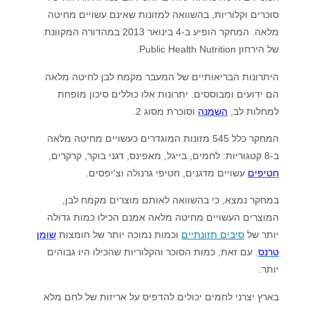
סוכרים וקלוריות, בהשוואה למזונות שאינם עשויים מחיטה
מלאה. המחקר הופיע ב-4 בינואר 2013 במהדורה המקוונת
של הירחון Public Health Nutrition.
היתרונות הבריאותיים של המעבר מקמח לבן לחיטה מלאה
הם ידועים ומבוססים. יתרונות אלו כוללים סיכון מופחת
למחלות לב,
השמנה
וסוכרת מסוג 2.
המחקר כלל 545 מזונות המוגדרים כעשויים מחיטה מלאה
ב-8 קטגוריות: לחמים, בייגל, מאפינס, דגני בוקר, קרקרים,
חטיפים
עשויים מדגנים, חטיפי גרנולה וצ'יפסים.
במחקר נמצא, כי בהשוואה לאותם מוצרים מקמח לבן,
המוצרים העשויים מחיטה מלאה אמנם הכילו כמות גדולה
יותר של
סיבים תזונתיים
וכמות נמוכה יותר של חומצות
שומן
טרנס
. עם זאת, כמות הסוכר והקלוריות שהכילו היו גבוהים
יותר.
בארץ יצרני לחמים יכולים להדפיס על אריזות של לחם מלא