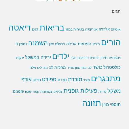
תגים
בריאות
דיאטה
אלרגיה
בטיחות במזון
אוטיזם
אנורקסיה
דגים
הורים
השמנה
הפרעות אכילה
ויטמין D
היריון
הרעלת מזון
ילדים
ירידה במשקל
חידון
חיידקים
ירקות
ויטמינים
חידונים
חלב
כושר
כולסטרול
מחלות לב
לב
מזון
מזון מהיר
מינרלים
מלח
מתבגרים
סוכרת
ספורט
עודף
סרטן
סוכר
סכרת
פעילות גופנית
משקל
שומנים
שומן
פירות
צליאק
צמחונות
קפה
תזונה
תוספי מזון