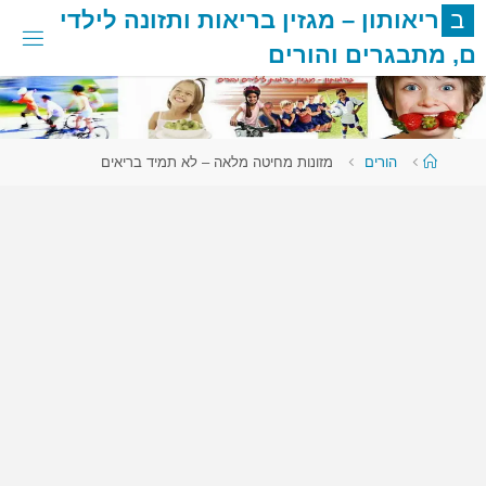
לגו
ב
ר
י
א
ו
ת
ו
ן
–
מ
ג
ז
י
ן
ב
ר
י
א
ו
ת
ו
ת
ז
ו
נ
ה
ל
י
ל
ד
י
תוכן
ם
,
מ
ת
ב
ג
ר
י
ם
ו
ה
ו
ר
י
ם
עמוד
הורים
מזונות מחיטה מלאה – לא תמיד בריאים
ראשי