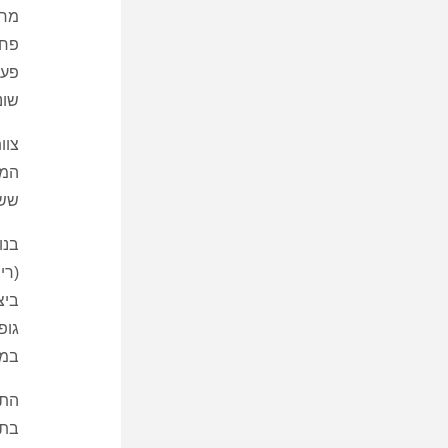
מחקר
פחו
פעי
שונ
צוות ה
ששר
בנו
(רי
במע
התו
בתו