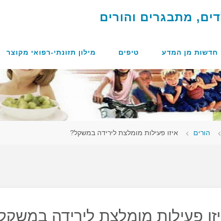
ד
י
ם
,
מ
ת
ב
ג
ר
י
ם
ו
ה
ו
ר
י
ם
חדשות מן המדע
טיפים
מילון תזונתי-רפואי מקוצר
מוד
הורים
איזו פעילות מומלצת לירידה במשקל?
אשי
זו פעילות מומלצת לירידה במשקל