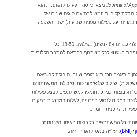
Journal of Ap
מצא, כי סוג הפעילות הגופנית הוא
 דלת-קלוריות המשולבת עם סוגים שונים של
ות במדינה על פעילות גופנית שבועית) ישנה השפעה
(48 גברים ו-48 נשים) בגילאים 18-50. כל
המשתתפים צרכו דיאטה דלת קלוריות דומה. מספר הקלוריות בדיאטה הופחת ב-30% לכל משתתף בהתאם למספר הקלוריות
 הותאמה תכנית אימונים שונה; סיבולת לב-ריאה
 משקולות), שילוב של אימוני כוח וסיבולת. המשתתפים
יו זהים לכל הקבוצות. כמו כן, הומלץ למשתתפים לבצע פעילות
 או בכל, ימות השבוע, ללכת במקום לנסוע במכונית, לעלות במדרגות במקום
עילות הגופנית היומית.
נות. כל המשתתפים בקבוצות האימון השונות זכו
BM)
, ועלייה במסת הגוף הרזה.