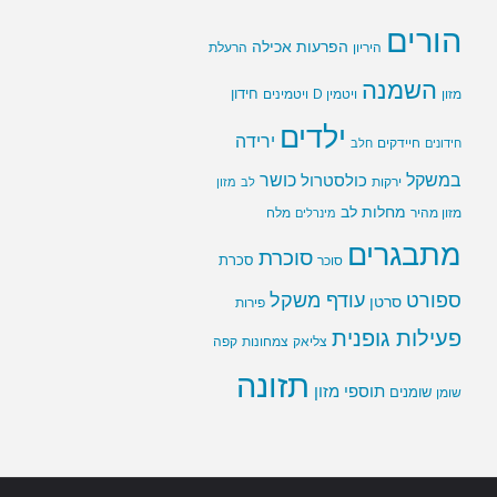
הורים
הפרעות אכילה
היריון
הרעלת
השמנה
חידון
ויטמין D
מזון
ויטמינים
ילדים
ירידה
חיידקים
חידונים
חלב
במשקל
כושר
כולסטרול
ירקות
לב
מזון
מחלות לב
מזון מהיר
מינרלים
מלח
מתבגרים
סוכרת
סוכר
סכרת
ספורט
עודף משקל
סרטן
פירות
פעילות גופנית
צליאק
צמחונות
קפה
תזונה
תוספי מזון
שומנים
שומן