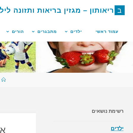
לגו
ב
ר
י
א
ו
ת
ו
ן
–
מ
ג
ז
י
ן
ב
ר
י
א
ו
ת
ו
ת
ז
ו
נ
ה
ל
י
ל
תוכן
עמוד ראשי
ילדים
מתבגרים
הורים
ע
ר
רשימת נושאים
אי
ילדים