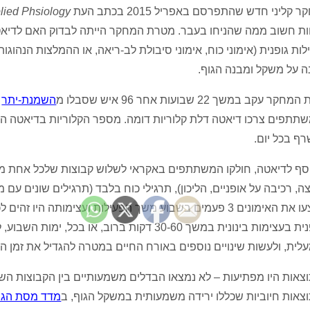
 קליני חדש שהתפרסם באפריל 2015 בכתב העת
plied Phsiology
ת חשוב ממה שהניחו בעבר. מטרת המחקר הייתה לבדוק האם לדיאטה
לות גופנית (אימוני כוח, אימוני סיבולת לב-ריאה, או ההמלצות הנהוג
ה על משקל ומבנה הגוף.
מחקר עקב במשך 22 שבועות אחר 96 איש שסבלו מ
השמנת-יתר
ף בכל יום.
סף לדיאטה, חולקו המשתתפים באקראי לשלוש קבוצות שלכל אחת מהן
צה, רכיבה על אופניים, הליכון), תרגילי כוח בלבד (תרגילים שונים עם
ביצעו את האימונים 3 פעמים בשבוע משך הפעילות ועצימותה ה
גופנית בעצימות בינונית במשך 30-60 דקות ברוב,
לית, ולעשות שינויים נוספים באורח החיים במטרה להגדיל את זמן הפ
צאות היו מפתיעות – לא נמצאו הבדלים משמעותיים בין הקבוצות השו
צאות חיוביות שכללו ירידה משמעותית במשקל הגוף, ב
מדד מסת הגוף (I