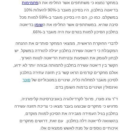
במחקר נמצא כי משתתפים אשר החליפו את ה
פחמימות
בדיאטה בחלבון, היו בסיכון מוגבר ב-90% להעלות 10%
במשקלם. כמו כן, הם היו בסיכון מוגבר ב-59% למוות מכל
סיבה שהיא. במשתתפים אשר החליפו את ה
שומן
בדיאטה
בחלבון הסיכון למוות בטרם עת היה מוגבר ב-66%.
לדברי החוקרת הראשית, ממצאי המחקר סותרים את ההנחה
המקובלת כי דיאטה עשירה בחלבון יעילה להורדה במשקל. יש
לבחון לעומק את השפעות ובטיחות הדיאטה לטווח הארוך.
הקשר בין דיאטה עשירה בחלבון לתמותה גבוהה יותר לא ידוע,
אולם מחקרים קודמים הראו קשר בין תזונה עתירה בחלבון
לסיכון מוגבר למחלות כליה, שינויים במטבוליזם של
סוכר
ואינסולין ושינויים ברמות השומן בדם.
ד"ר גרג פונרו, פרופ' לקרדיולוגיה באוניברסיטת קליפורניה,
מדגיש כי מחקרים שבוצעו בעבר מצאו כי צריכת תזונה עשירה
בחלבון בגיל העמידה מגבירה את הסיכון למוות מוקדם,
בהשוואה לדיאטה דלה בחלבון. עם זאת, דרושים מחקרים
איכותיים נוספים על מנת לאשש ממצאים אלו.