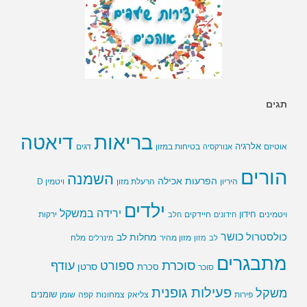
תגים
בריאות
דיאטה
אלרגיה
בטיחות במזון
אוטיזם
אנורקסיה
דגים
הורים
השמנה
הפרעות אכילה
ויטמין D
היריון
הרעלת מזון
ילדים
ירידה במשקל
חידון
חיידקים
ירקות
ויטמינים
חידונים
חלב
כושר
כולסטרול
מחלות לב
לב
מזון
מזון מהיר
מינרלים
מלח
מתבגרים
סוכרת
ספורט
עודף
סרטן
סוכר
סכרת
פעילות גופנית
משקל
שומנים
שומן
פירות
צליאק
צמחונות
קפה