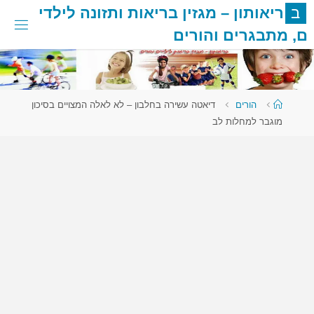
לגו
ב
ר
י
א
ו
ת
ו
ן
–
מ
ג
ז
י
ן
ב
ר
י
א
ו
ת
ו
ת
ז
ו
נ
ה
ל
י
ל
ד
י
תוכן
ם
,
מ
ת
ב
ג
ר
י
ם
ו
ה
ו
ר
י
ם
עמוד
הורים
דיאטה עשירה בחלבון – לא לאלה המצויים בסיכון
ראשי
מוגבר למחלות לב