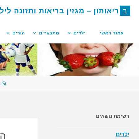
לגו
ב
ר
י
א
ו
ת
ו
ן
–
מ
ג
ז
י
ן
ב
ר
י
א
ו
ת
ו
ת
ז
ו
נ
ה
ל
י
ל
תוכן
עמוד ראשי
ילדים
מתבגרים
הורים
ע
ר
רשימת נושאים
הו
ילדים