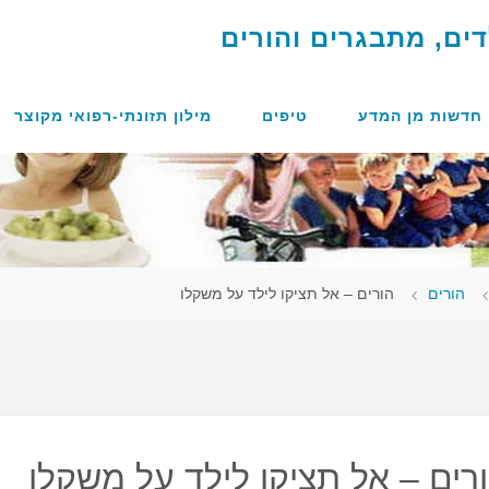
ד
י
ם
,
מ
ת
ב
ג
ר
י
ם
ו
ה
ו
ר
י
ם
חדשות מן המדע
טיפים
מילון תזונתי-רפואי מקוצר
מוד
הורים
הורים – אל תציקו לילד על משקלו
אשי
רים – אל תציקו לילד על משקלו