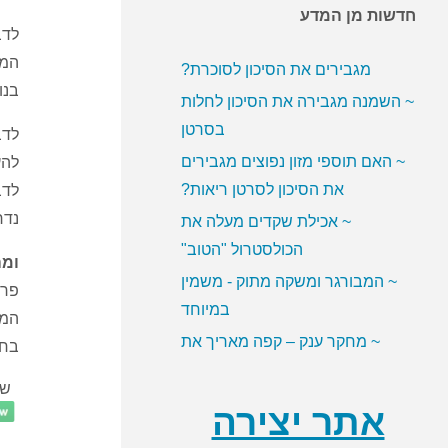
חדשות מן המדע
~ האם ממתיקים מלאכותיים
לדב
מגבירים את הסיכון לסוכרת?
המר
~ השמנה מגבירה את הסיכון לחלות
בנו
בסרטן
לדב
~ האם תוספי מזון נפוצים מגבירים
להע
את הסיכון לסרטן ריאות?
לדב
~ אכילת שקדים מעלה את
נדר
הכולסטרול "הטוב"
ומה
~ המבורגר ומשקה מתוק - משמין
פרו
במיוחד
המש
~ מחקר ענק – קפה מאריך את
בחי
תוחלת החיים
שת
אתר יצירה