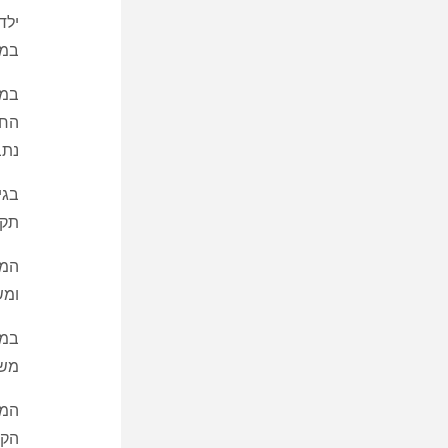
ילד
במש
נתב
תקי
המד
ומש
משק
המח
הקי