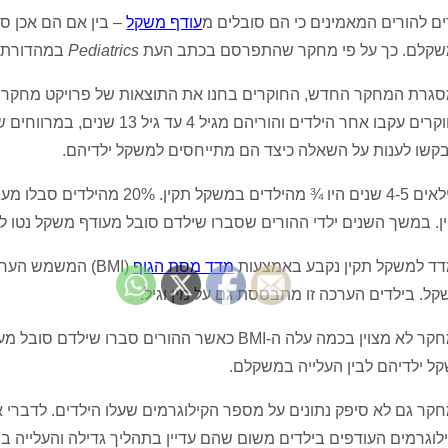
ים להורים המאמינים כי הם סובלים מ
עודף משקל
– בין אם הם אכן סו
קלם. כך על פי מחקר שהתפרסם בכתב העת
Pediatrics
במהדורת מאי 
קשו לענות על השאלה כיצד הם מתייחסים למשקל ילדיהם.
בגילאים 4-5 שנים היו ¾ מהילדי
ן. במשך השנים ילדי ההורים שסברו שילדם סובל מעודף משקל נטו ל
ד למשקל תקין נקבע באמצעות
מדד מסת הגוף
(BMI) המשמש ה
קל. בילדים הערכה זו מתבססת גם על מין וגיל.
במחקר לא מצוין בכמה עלה ה-BMI כאשר ההורים ס
ל ילדיהם לבין העלייה במשקלם.
קר גם לא סיפק נתונים על מספר הקילוגרמים שעלו הילדים. לדבר
לוגרמים העודפים בילדים משום שהם עדיין בתהליך גדילה והעלייה ב