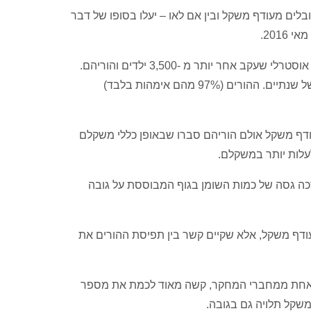
בלים מעודף משקל ובין אם לאו – יעלו בסופו של דבר
2016.
במסגרת המחקר החדש, החוקרים בחנו את התוצאות של פרויקט מחקר אוסטרלי שעקב אחר יותר מ -3,500 ילדים והוריהם.
החוקרים עקבו אחר הילדים והוריהם מגיל 4 עד גיל 13 שנים, במרווחים של שנתיים. ההורים (97% מהם אימהות בלבד)
ם במשקל תקין. 20% מהילדים סבלו מעודף משקל אולם הוריהם סברו שבאופן כללי משקלם
עלות יותר במשקלם.
ערכה גסה של כמות השומן בגוף המבוססת על גובה
ברו שילדם סובל מעודף משקל, אלא שקיים קשר בין תפיסת ההורים את
י אחת ממחברי המחקר, קשה מאוד לכמת את מספר
משקל תלויה גם בגובה.