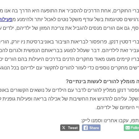
רי החוקרים, אחת הדרכים להסביר את התופעה היא הדרך בה אנו מת
גישים סטיגמות בשל עודף משקל נוטים לאכול יותר ולהימנע מ
פעילות
סף, גם אם הורים מנסים להגביל את צריכת המזון של ילדיהם, ילדים 
רי דסטין דנקן, פרופסור לבריאות הציבור באוניברסיטת ניו יורק, ה
ביר זאת לילדיהם. דבר שעלול לפגוע בבריאותם הנפשית ולגרום להם
ריו קיימים מעט מאוד מחקרים הדנים בדרכים היעילות בהם הורים יכ
שים מחקרים נוספים כדי לעזור להורים לתקשר עם ילדיהם בכל הנוג
 מומלץ להורים לעשות בינתיים?
פסור דנקן ממליץ להורים לדבר עם הילדים על נושאים הקשורים באופ
קל. עליהם להדגיש את החשיבות של אכילה בריאה ופעילות גופנית ל
י היומיום של ילדיהם.
פו, עקבו אחרינו וסמנו לייק: