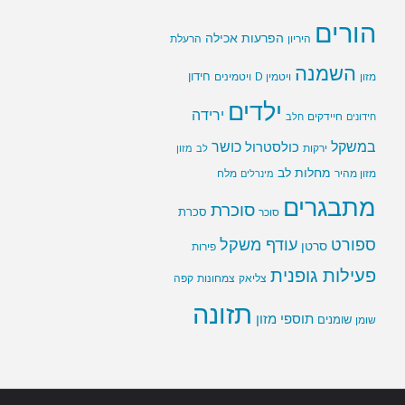
הורים
הפרעות אכילה
היריון
הרעלת
השמנה
חידון
ויטמין D
מזון
ויטמינים
ילדים
ירידה
חיידקים
חידונים
חלב
במשקל
כושר
כולסטרול
ירקות
לב
מזון
מחלות לב
מזון מהיר
מינרלים
מלח
מתבגרים
סוכרת
סוכר
סכרת
ספורט
עודף משקל
סרטן
פירות
פעילות גופנית
צליאק
צמחונות
קפה
תזונה
תוספי מזון
שומנים
שומן