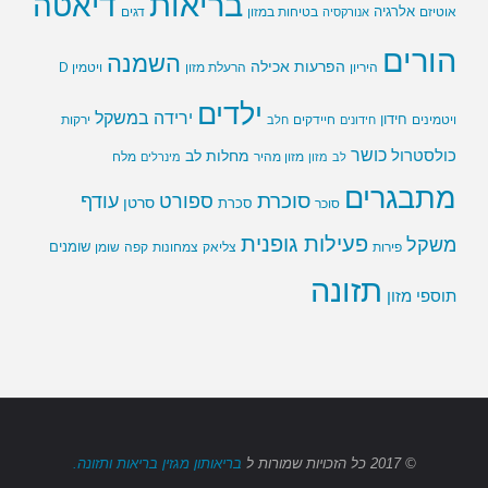
בריאות
דיאטה
אלרגיה
בטיחות במזון
אוטיזם
אנורקסיה
דגים
הורים
השמנה
הפרעות אכילה
ויטמין D
היריון
הרעלת מזון
ילדים
ירידה במשקל
חידון
חיידקים
ירקות
ויטמינים
חידונים
חלב
כושר
כולסטרול
מחלות לב
לב
מזון
מזון מהיר
מינרלים
מלח
מתבגרים
סוכרת
ספורט
עודף
סרטן
סוכר
סכרת
פעילות גופנית
משקל
שומנים
שומן
פירות
צליאק
צמחונות
קפה
תזונה
תוספי מזון
© 2017
כל הזכויות שמורות
ל
בריאותון מגזין בריאות ותזונה.