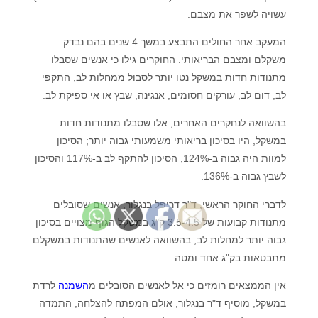
עשויה לשפר את מצבם.
המעקב אחר החולים התבצע במשך 4 שנים בהם נבדק
משקלם ומצבם הבריאותי. החוקרים גילו כי אנשים שסבלו
מתנודות חדות במשקל נטו יותר לסבול ממחלות לב, התקפי
לב, דום לב, עורקים חסומים, אנגינה, שבץ או אי ספיקת לב.
בהשוואה לנחקרים האחרים, אלו שסבלו מתנודות חדות
במשקל, היו בסיכון בריאותי משמעותי גבוה יותר; הסיכון
למוות היה גבוה ב-124%, הסיכון להתקף לב ב-117% והסיכון
לשבץ גבוה ב-136%.
לדברי החוקר הראשי, ד"ר דריפל בנגלור, אנשים שסובלים
מתנודות קבועות של 3.5-4.5 ק"ג במשקל הגוף מצויים בסיכון
גבוה יותר למחלות לב, בהשוואה לאנשים שהתנודות במשקלם
מתבטאות בק"ג אחד ומטה.
אין הממצאים רומזים כי אל לאנשים הסובלים מ
השמנה
לרדת
במשקל, מוסיף ד"ר בנגלור, אולם המפתח להצלחה, התמדה