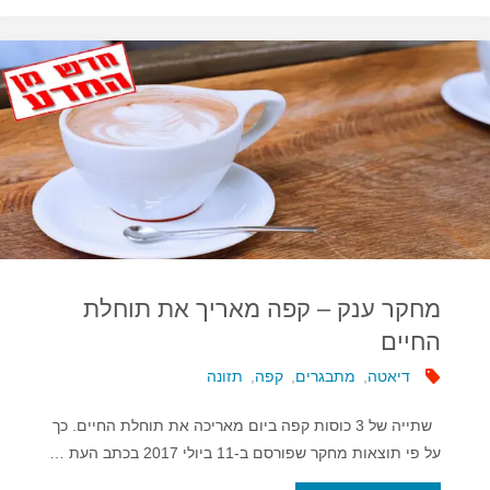
מעלה
את
הכולסטרול
"הטוב""
מחקר ענק – קפה מאריך את תוחלת
החיים
דיאטה
,
מתבגרים
,
קפה
,
תזונה
שתייה של 3 כוסות קפה ביום מאריכה את תוחלת החיים. כך
על פי תוצאות מחקר שפורסם ב-11 ביולי 2017 בכתב העת …