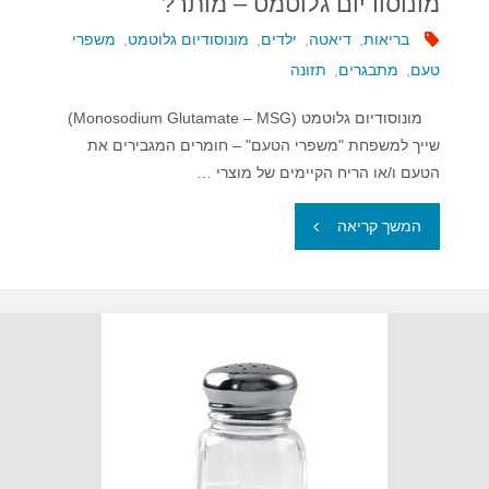
מונוסודיום גלוטמט – מותר?
בריאות
,
דיאטה
,
ילדים
,
מונוסודיום גלוטמט
,
משפרי
טעם
,
מתבגרים
,
תזונה
מונוסודיום גלוטמט (Monosodium Glutamate – MSG)
שייך למשפחת "משפרי הטעם" – חומרים המגבירים את
הטעם ו/או הריח הקיימים של מוצרי …
"מונוסודיום
המשך קריאה
גלוטמט
–
מותר?"