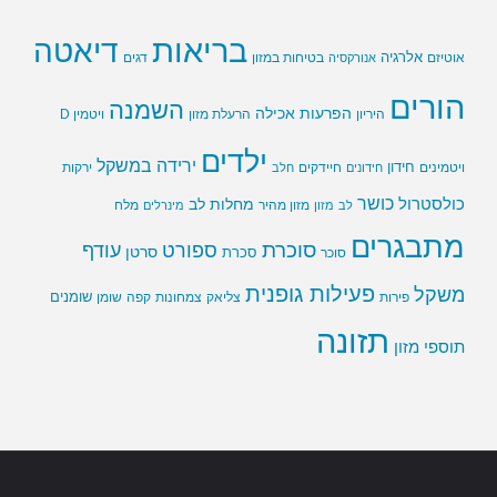
בריאות
דיאטה
אלרגיה
בטיחות במזון
אוטיזם
אנורקסיה
דגים
הורים
השמנה
הפרעות אכילה
ויטמין D
היריון
הרעלת מזון
ילדים
ירידה במשקל
חידון
חיידקים
ירקות
ויטמינים
חידונים
חלב
כושר
כולסטרול
מחלות לב
לב
מזון
מזון מהיר
מינרלים
מלח
מתבגרים
סוכרת
ספורט
עודף
סרטן
סוכר
סכרת
פעילות גופנית
משקל
שומנים
שומן
פירות
צליאק
צמחונות
קפה
תזונה
תוספי מזון