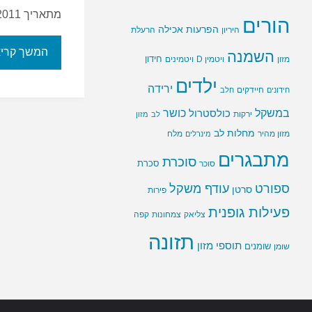
מתאריך 06/02/2011 …
הורים
הפרעות אכילה
היריון
הרעלת
המשך קרי
השמנה
חידון
ויטמין D
מזון
ויטמינים
ילדים
ירידה
חיידקים
חידונים
חלב
במשקל
כושר
כולסטרול
ירקות
לב
מזון
מחלות לב
מזון מהיר
מינרלים
מלח
מתבגרים
סוכרת
סוכר
סכרת
ספורט
עודף משקל
סרטן
פירות
פעילות גופנית
צליאק
צמחונות
קפה
תזונה
תוספי מזון
שומנים
שומן