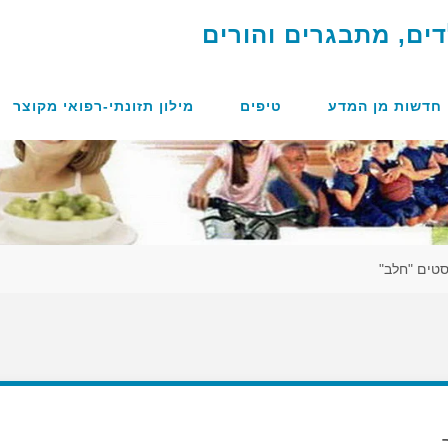
ד
י
ם
,
מ
ת
ב
ג
ר
י
ם
ו
ה
ו
ר
י
ם
חדשות מן המדע
טיפים
מילון תזונתי-רפואי מקוצר
סטים "חלב"