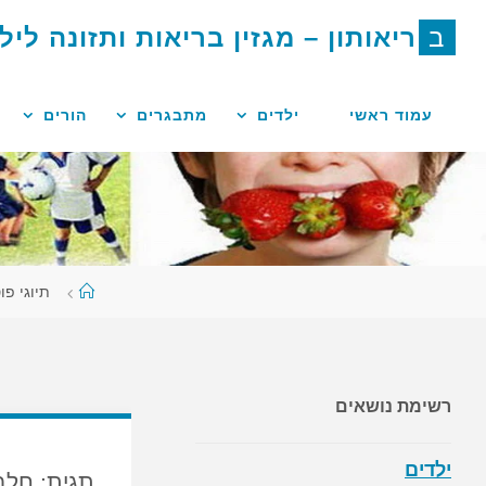
לגו
ב
ר
י
א
ו
ת
ו
ן
–
מ
ג
ז
י
ן
ב
ר
י
א
ו
ת
ו
ת
ז
ו
נ
ה
ל
י
ל
תוכן
עמוד ראשי
ילדים
מתבגרים
הורים
עמוד
תיוגי פו
ראשי
רשימת נושאים
ילדים
תגית:
חלב