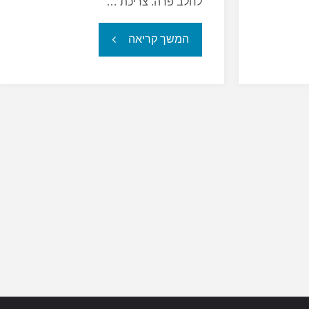
לחלב פרה. צריכת …
"חלב
המשך קריאה
עיזים
או
חלב
פרה?"