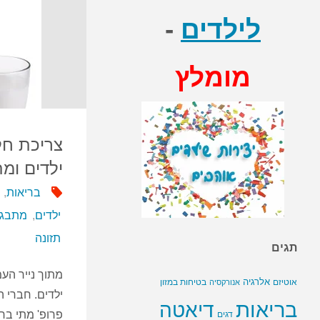
לילדים
-
מומלץ
צריכת חל
ילדים ומ
בריאות
,
ילדים
,
מתבגר
תזונה
תגים
מתוך נייר הע
אלרגיה
בטיחות במזון
אוטיזם
אנורקסיה
ילדים. חברי הו
בריאות
דיאטה
פרופ' מתי ברק
דגים