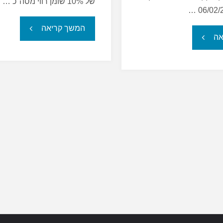
של 10% שומן רווי מסה"כ …
"האמת
המשך קריאה
"צריכת
אה
מאחורי
חלב
אחוזי
ומוצריו
השומן
בקרב
בחלב
ילדים
ומוצריו"
ומתבגרים"