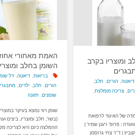
ליום
–
מספיקות
לרוב
האמת מאחורי אחוזי
הילדים"
ב ומוצריו בקרב
השומן בחלב ומוצריו
תבגרים
בריאות
,
דיאטה
,
דל שומן
דיאטה
,
הורים
,
חלב
,
הורים
,
חלב
,
ילדים
,
מתבגרי
ים
,
צריכה מומלצת
,
שומנים
,
תזונה
שומן רווי נמצא בעיקר במוצרי
מדה של האיגוד לרפואת
(בשר, חלב ומוצריו, ביצים ועוד
ועדה : פרופ' רענן שמיר |
ההמלצה כיום היא לצריכה מק
וביץ | ד"ר צחי גרוסמן