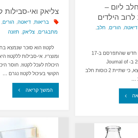
חלב ליום –
צליאק ואי-סבילות ל
לרוב הילדים
בריאות
,
דיאטה
,
הורים
,
דיאטה
,
הורים
,
חלב
,
מתבגרים
,
צליאק
,
תזונה
לקטוז הוא סוכר שנמצא בח
מחקר קנדי חדש שהתפרסם ב-17
ומוצריו. אי-סבילות ללקטוז הי
בדצמבר 2012 ב- Journal of
היכולת לעכל לקטוז. חוסר היכו
Pediatrics מצא, כי שתיית 2 כוסות חלב
הקושי בעיכול לקטוז נגרם …
 …
"צליאק
המשך קריאה
"2
אה
ואי-סבילות
כוסות
ללקטוז"
חלב