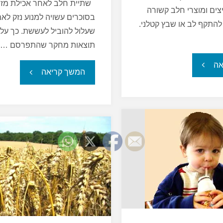
שתיית חלב לאחר אכילת מזון
צים ומוצרי חלב קשורה
בסוכרים עשויה למנוע נזק לאמ
להתקף לב או שבץ קטלני.
שעלול להוביל לעששת. כך על 
תוצאות מחקר שהתפרסם …
"הקשר
אה
"חלב
המשך קריאה
בין
למניעת
בשר
עששת"
לסיכון
מוגבר
לבעיות
לבביות"