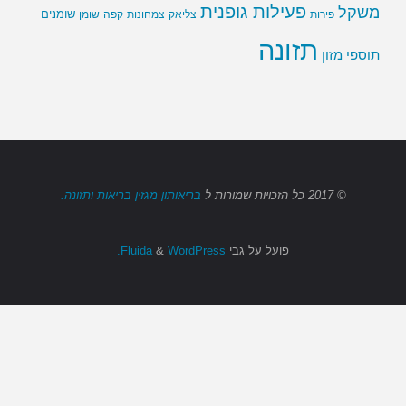
פעילות גופנית
משקל
שומנים
שומן
פירות
צליאק
צמחונות
קפה
תזונה
תוספי מזון
© 2017
כל הזכויות שמורות
ל
בריאותון מגזין בריאות ותזונה.
פועל על גבי
Fluida
WordPress.
&