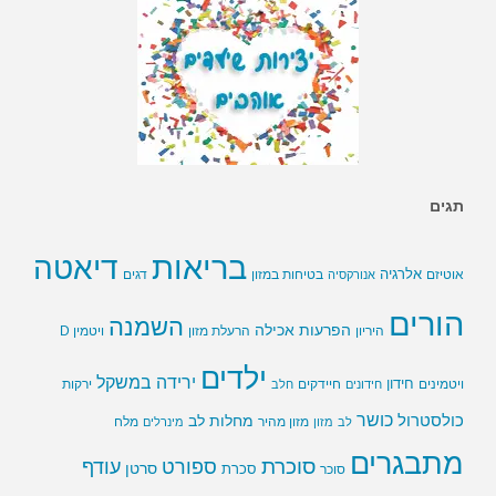
תגים
בריאות
דיאטה
אלרגיה
בטיחות במזון
אוטיזם
אנורקסיה
דגים
הורים
השמנה
הפרעות אכילה
ויטמין D
היריון
הרעלת מזון
ילדים
ירידה במשקל
חידון
חיידקים
ירקות
ויטמינים
חידונים
חלב
כושר
כולסטרול
מחלות לב
לב
מזון
מזון מהיר
מינרלים
מלח
מתבגרים
סוכרת
ספורט
עודף
סרטן
סוכר
סכרת