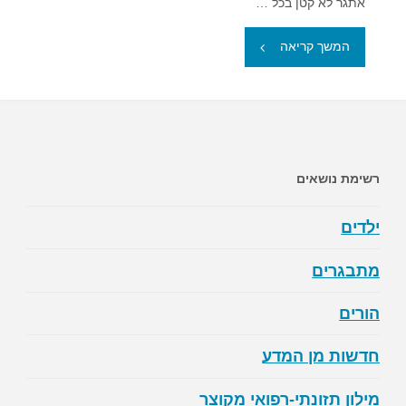
אתגר לא קטן בכל …
"בשר
המשך קריאה
על
האש
–
רשימת נושאים
על
ילדים
מה
מתבגרים
יש
הורים
להקפיד?"
חדשות מן המדע
מילון תזונתי-רפואי מקוצר