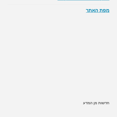
מפת האתר
חדשות מן המדע
~ האם ממתיקים מלאכותיים מגבירים את הסיכון לסוכרת?