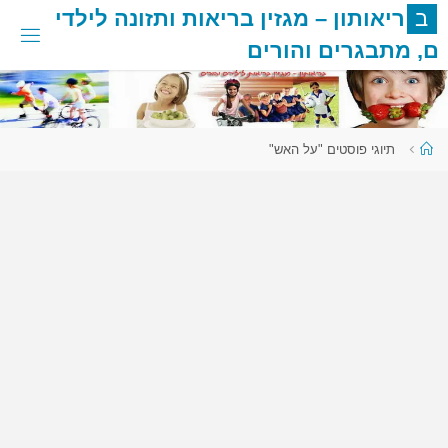
לגו
ב
ר
י
א
ו
ת
ו
ן
–
מ
ג
ז
י
ן
ב
ר
י
א
ו
ת
ו
ת
ז
ו
נ
ה
ל
י
ל
ד
י
תוכן
ם
,
מ
ת
ב
ג
ר
י
ם
ו
ה
ו
ר
י
ם
עמוד
תיוגי פוסטים "על האש"
ראשי